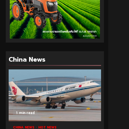
China News
1 min read
CHINA NEWS
HOT NEWS