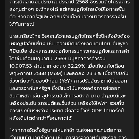
การเบิกจ่ายงบประมาณประจำปี 2568 ซึ่งรวมถึงโครงการ
ลงทุนต่างๆ ชะงักลงได้ แต่เศรษฐกิจไทยยังมีโอกาสฟื้น
ตัว หากภาครัฐและเอกชนร่วมมือกันวางมาตรการรองรับ
ได้ทันการณ์
นายเกรียงไกร วิเคราะห์ว่าเศรษฐกิจไทยครึ่งปีหลังยังต้อง
เผชิญปัจจัยเสี่ยง เช่น ความขัดแย้งชายแดนไทย-กัมพูชา
ที่ยืดเยื้อ ส่งผลกระทบต่อกิจกรรมทางเศรษฐกิจและการค้า
โดยในเดือนมิถุนายน 2568 มีมูลค่าการค้ารวม
10,907.53 ล้านบาท ลดลง 32.29% เมื่อเทียบกับเดือน
พฤษภาคม 2568 (MoM) และลดลง 23.3% เมื่อเทียบกับ
ช่วงเดียวกันของปีก่อน (YoY) การปรับอัตราภาษีส่งออก
และเจรจากับสหรัฐฯ ซึ่งมีแนวโน้มส่งผลต่อการส่งออก
สินค้าหลัก เช่น อุปกรณ์อิเล็กทรอนิกส์ ยาง อัญมณีและ
เครื่องประดับ รถยนต์และชิ้นส่วน เครื่องใช้ไฟฟ้า รวมทั้ง
การแข่งขันระหว่างประเทศ ซึ่งอาจทำให้ GDP ไทยครึ่งปี
หลังเติบโตต่ำกว่าที่เคยคาดไว้
“หากการจัดตั้งรัฐบาลใหม่ล่าช้า จะส่งผลกระทบต่อการ
ดำเนินนโยบายสำคัญ เช่น การเจรจาภาษีกับสหรัฐฯ การ