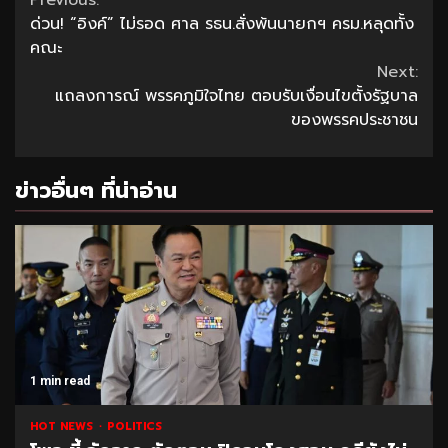
Continue
ด่วน! “อิงค์” ไม่รอด ศาล รธน.สั่งพ้นนายกฯ ครม.หลุดทั้ง
Reading
คณะ
Next:
แถลงการณ์ พรรคภูมิใจไทย ตอบรับเงื่อนไขตั้งรัฐบาล
ของพรรคประชาชน
ข่าวอื่นๆ ที่น่าอ่าน
1 min read
HOT NEWS
POLITICS