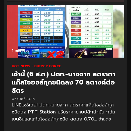
1 min read
HOT NEWS
ENERGY FORCE
เช้านี้ (6 ส.ค.) ปตท.-บางจาก ลดราคา
แก๊สโซฮอล์ทุกชนิดลง 70 สตางค์ต่อ
ลิตร
06/08/2026
LINEแชร์เลย! ปตท.-บางจาก ลดราคาแก๊สโซฮอล์ทุก
ชนิดลง PTT Station ปรับราคาขายปลีกน้ำมัน กลุ่ม
เบนซินและแก๊สโซฮอล์ทุกชนิด ลดลง 0.70...
อ่านต่อ