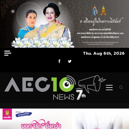
Skip
Thu. Aug 6th, 2026
to
Facebook
Twitter
content
Primary
Menu