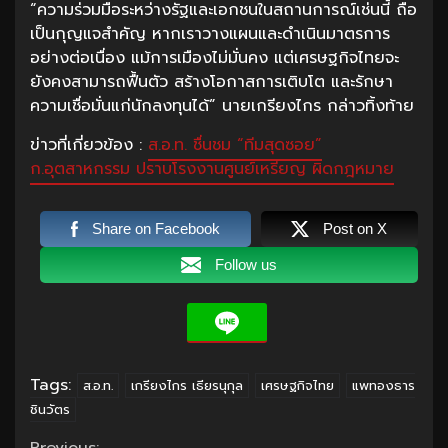
“ความร่วมมือระหว่างรัฐและเอกชนในสถานการณ์เช่นนี้ ถือ
เป็นกุญแจสำคัญ หากเราวางแผนและดำเนินมาตรการ
อย่างต่อเนื่อง แม้การเมืองไม่มั่นคง แต่เศรษฐกิจไทยจะ
ยังคงสามารถฟื้นตัว สร้างโอกาสการเติบโต และรักษา
ความเชื่อมั่นแก่นักลงทุนได้” นายเกรียงไกร กล่าวทิ้งท้าย
ข่าวที่เกี่ยวข้อง :
ส.อ.ท. ชื่นชม “ทีมสุดซอย”
ก.อุตสาหกรรม ปราบโรงงานศูนย์เหรียญ ผิดกฎหมาย
Share on Facebook
Post on X
Follow us
Tags:
ส.อ.ท.
เกรียงไกร เธียรนุกุล
เศรษฐกิจไทย
แพทองธาร
ชินวัตร
Previous: