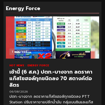
Energy Force
1 min read
HOT NEWS
ENERGY FORCE
เช้านี้ (6 ส.ค.) ปตท.-บางจาก ลดราคา
แก๊สโซฮอล์ทุกชนิดลง 70 สตางค์ต่อ
ลิตร
06/08/2026
ปตท.-บางจาก ลดราคาแก๊สโซฮอล์ทุกชนิดลง PTT
Station ปรับราคาขายปลีกน้ำมัน กลุ่มเบนซินและแก๊ส