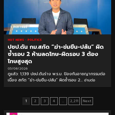
1 min read
HOT NEWS
POLITICS
ปชป.ดัน กม.สกัด “ฆ่า-ข่มขืน-ปล้น” ผิด
ซ้ำรอบ 2 ห้ามลดโทษ-ผิดรอบ 3 ต้อง
โทษสูงสุด
05/08/2026
ดูแล้ว: 1,139 ปชป.ดันร่าง พ.ร.บ. ป้องกันอาชญากรรมต่อ
เนื่อง สกัด “ฆ่า-ข่มขืน-ปล้น” ผิดซ้ำรอบ 2...
อ่านต่อ
Posts
1
2
3
4
…
2,211
Next
pagination