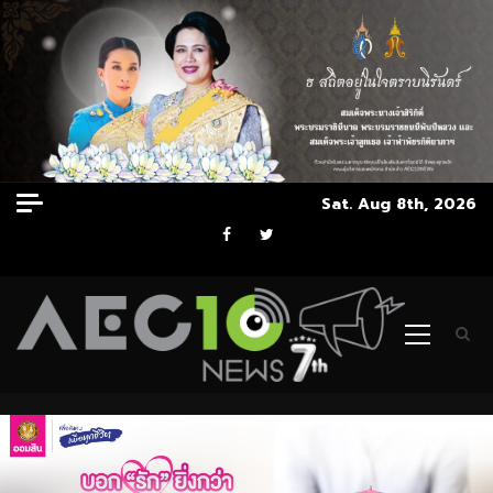
Skip
Sat. Aug 8th, 2026
to
Facebook
Twitter
content
Primary
Menu