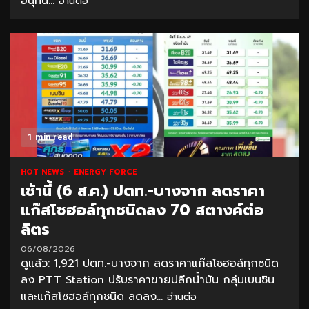
อนุทิน...
อ่านต่อ
1 min read
HOT NEWS
ENERGY FORCE
เช้านี้ (6 ส.ค.) ปตท.-บางจาก ลดราคา
แก๊สโซฮอล์ทุกชนิดลง 70 สตางค์ต่อ
ลิตร
06/08/2026
ดูแล้ว: 1,921 ปตท.-บางจาก ลดราคาแก๊สโซฮอล์ทุกชนิด
ลง PTT Station ปรับราคาขายปลีกน้ำมัน กลุ่มเบนซิน
และแก๊สโซฮอล์ทุกชนิด ลดลง...
อ่านต่อ