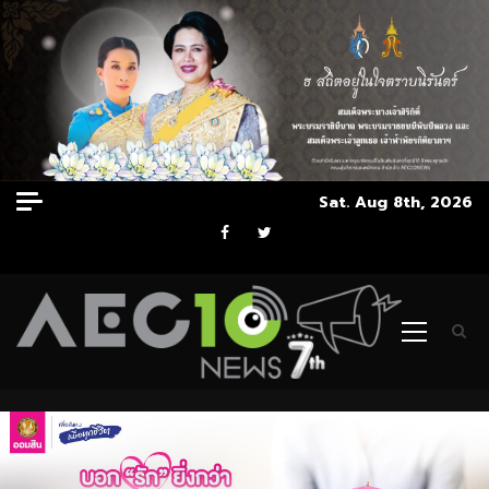
Skip
Sat. Aug 8th, 2026
to
Facebook
Twitter
content
Primary
Menu