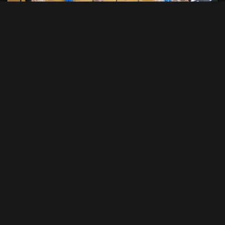
1 min read
PHOTO STORIES
CEO นำทีมผู้บริหาร BAM ลุยพื้นที่สำนักงานภูเก็ต
มอบนโยบายเร่งบริหารหนี้ – จำหน่ายทรัพย์
31/07/2026
บก.ชวนคุย