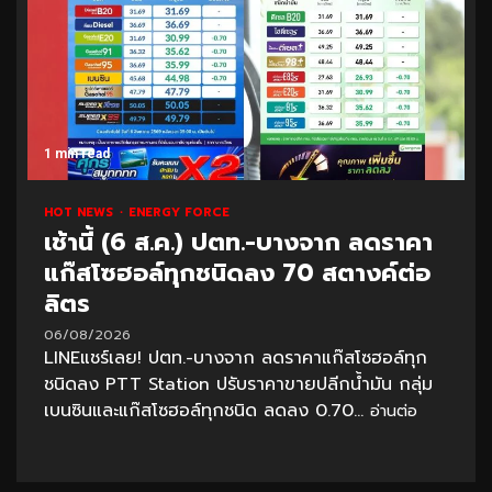
1 min read
HOT NEWS
ENERGY FORCE
เช้านี้ (6 ส.ค.) ปตท.-บางจาก ลดราคา
แก๊สโซฮอล์ทุกชนิดลง 70 สตางค์ต่อ
ลิตร
06/08/2026
LINEแชร์เลย! ปตท.-บางจาก ลดราคาแก๊สโซฮอล์ทุก
ชนิดลง PTT Station ปรับราคาขายปลีกน้ำมัน กลุ่ม
เบนซินและแก๊สโซฮอล์ทุกชนิด ลดลง 0.70...
อ่านต่อ