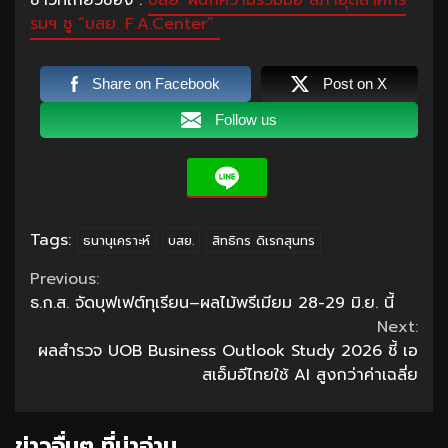
รมฯ ชู “บสย. F.A.Center”
Share on Facebook
Post on X
Follow us
Tags:
ธนานุเคราะห์
บสย.
สิทธิกร ดิเรกสุนทร
Continue
Previous:
ธ.ก.ส. จัดบุฟเฟต์ทุเรียน–ผลไม้พรีเมียม 28-29 มิ.ย. นี้
Reading
Next:
ผลสำรวจ UOB Business Outlook Study 2026 ชี้ เอ
สเอ็มอีไทยใช้ AI สูงกว่าค่าเฉลี่ย
ข่าวอื่นๆ ที่น่าอ่าน