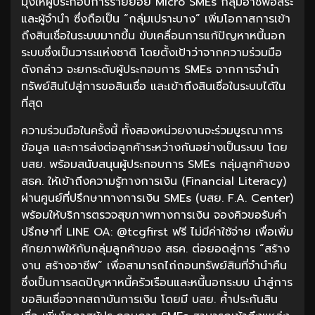
มุ่งให้ผู้ประกอบการรายย่อย Micro SMEs กลุ่มอาชีพอิสระ
และผู้จำนำ ซึ่งถือเป็น “กลุ่มเปราะบาง” เพิ่มโอกาสการเข้า
ถึงสินเชื่อในระบบมากขึ้น ขับเคลื่อนการแก้ปัญหาหนี้นอก
ระบบซึ่งเป็นวาระแห่งชาติ โดยตั้งเป้าว่าจากความร่วมมือ
ดังกล่าว จะยกระดับผู้ประกอบการ SMEs จากการจำนำ
ทรัพย์สินไปสู่การขอสินเชื่อ และเข้าถึงสินเชื่อในระบบได้ใน
ที่สุด
ความร่วมมือในครั้งนี้ ทั้งสองหน่วยงานจะร่วมบูรณาการ
ข้อมูล และการส่งต่อลูกค้าระหว่างกันอย่างเป็นระบบ โดย
บสย. พร้อมสนับสนุนผู้ประกอบการ SMEs กลุ่มลูกค้าของ
สธค. ให้เข้าถึงความรู้ทางการเงิน (Financial Literacy)
ผ่านศูนย์ที่ปรึกษาทางการเงิน SMEs (บสย. F.A. Center)
พร้อมให้บริการตรวจสุขภาพทางการเงิน จองคิวขอรับคำ
ปรึกษาที่ LINE OA: @tcgfirst ฟรี ไม่มีค่าใช้จ่าย เพื่อเพิ่ม
ศักยภาพให้กับกลุ่มลูกค้าของ สธค. ต่อยอดสู่การ “สร้าง
งาน สร้างอาชีพ” เพื่อสามารถไถ่ถอนทรัพย์สินที่จำนำคืน
ซึ่งเป็นการลดปัญหาหนี้ครัวเรือนและหนี้นอกระบบ นำสู่การ
ขอสินเชื่อจากสถาบันการเงิน โดยมี บสย. ค้ำประกันสิน