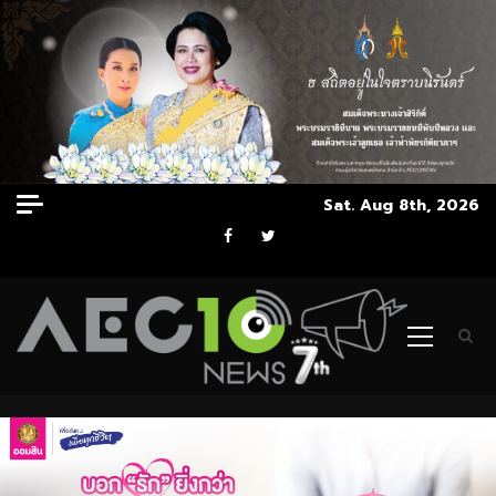
Skip
Sat. Aug 8th, 2026
to
Facebook
Twitter
content
Primary
Menu