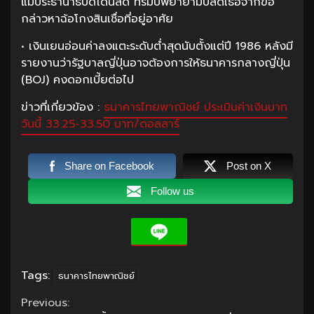
แม้ประธานาธิบดีโดนัลด์ ทรัมป์พยายามปลดเธอจากข้อ
กล่าวหาฉ้อโกงสินเชื่อที่อยู่อาศัย
• เงินเยนอ่อนค่าลงแตะระดับต่ำสุดนับตั้งแต่ปี 1986 หลังมี
รายงานว่ารัฐบาลญี่ปุ่นอาจต้องการให้ธนาคารกลางญี่ปุ่น
(BOJ) คงดอกเบี้ยต่อไป
ข่าวที่เกี่ยวข้อง :
ธนาคารไทยพาณิชย์ ประเมินค่าเงินบาท
วันนี้ 33.25-33.50 บาท/ดอลลาร์
Share on Facebook
Post on X
Follow us
Tags:
ธนาคารไทยพาณิชย์
Continue
Previous: