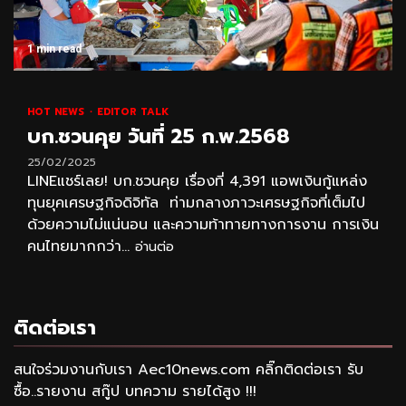
1 min read
HOT NEWS
EDITOR TALK
บก.ชวนคุย วันที่ 25 ก.พ.2568
25/02/2025
LINEแชร์เลย! บก.ชวนคุย เรื่องที่ 4,391 แอพเงินกู้แหล่ง
ทุนยุคเศรษฐกิจดิจิทัล ท่ามกลางภาวะเศรษฐกิจที่เต็มไป
ด้วยความไม่แน่นอน และความท้าทายทางการงาน การเงิน
คนไทยมากกว่า...
อ่านต่อ
ติดต่อเรา
สนใจร่วมงานกับเรา Aec10news.com คลิ๊กติดต่อเรา รับ
ซื้อ..รายงาน สกู๊ป บทความ รายได้สูง !!!