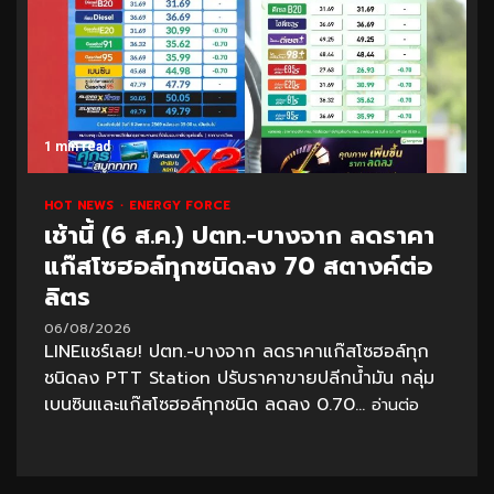
1 min read
HOT NEWS
ENERGY FORCE
เช้านี้ (6 ส.ค.) ปตท.-บางจาก ลดราคา
แก๊สโซฮอล์ทุกชนิดลง 70 สตางค์ต่อ
ลิตร
06/08/2026
LINEแชร์เลย! ปตท.-บางจาก ลดราคาแก๊สโซฮอล์ทุก
ชนิดลง PTT Station ปรับราคาขายปลีกน้ำมัน กลุ่ม
เบนซินและแก๊สโซฮอล์ทุกชนิด ลดลง 0.70...
อ่านต่อ