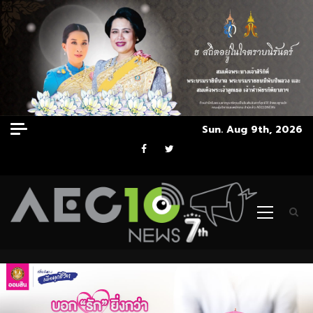
Skip
Sun. Aug 9th, 2026
to
Facebook
Twitter
content
Primary
Menu