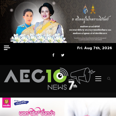
Skip
Fri. Aug 7th, 2026
to
Facebook
Twitter
content
Primary
Menu