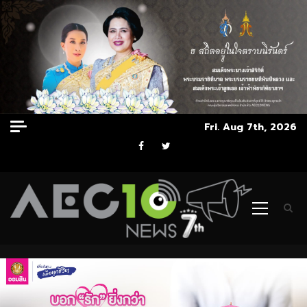
Skip
Fri. Aug 7th, 2026
to
Facebook
Twitter
content
Primary
Menu