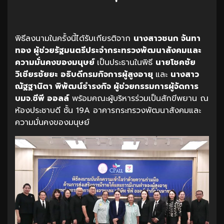
พิธีลงนามในครั้งนี้ได้รับเกียรติจาก
นางสาวชนก
จันทา
ทอง
ผู้ช่วยรัฐมนตรีประจำกระทรวงพัฒนาสังคมและ
ความมั่นคงของมนุษย์
เป็นประธานในพิธี
นายโชคชัย
วิเชียรชัยยะ
อธิบดีกรมกิจการผู้สูงอายุ
และ
นางสาว
ณัฐฐานิตา
พิพัฒน์ธำรงกิจ
ผู้ช่วยกรรมการผู้จัดการ
บมจ
.
ซีพี
ออลล์
พร้อมคณะผู้บริหารร่วมเป็นสักขีพยาน ณ
ห้องประชาบดี ชั้น 19A อาคารกระทรวงพัฒนาสังคมและ
ความมั่นคงของมนุษย์