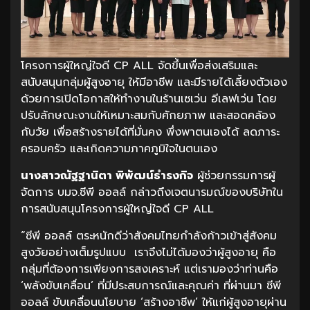
โครงการผู้ใหญ่ใจดี CP ALL จัดขึ้นเพื่อส่งเสริมและ
สนับสนุนกลุ่มผู้สูงอายุ ให้มีอาชีพ และมีรายได้เลี้ยงตัวเอง
ด้วยการเปิดโอกาสให้ทำงานในร้านเซเว่น อีเลฟเว่น โดย
ปรับลักษณะงานให้เหมาะสมกับศักยภาพ และสอดคล้อง
กับวัย เพื่อสร้างรายได้ที่มั่นคง พึ่งพาตนเองได้ ลดภาระ
ครอบครัว และเกิดความภาคภูมิใจในตนเอง
นางสาวณัฐฐานิตา
พิพัฒน์ธำรงกิจ
ผู้ช่วยกรรมการผู้
จัดการ บมจ.ซีพี ออลล์ กล่าวถึงเจตนารมณ์ของบริษัทใน
การสนับสนุนโครงการผู้ใหญ่ใจดี CP ALL
“ซีพี ออลล์ ตระหนักดีว่าสังคมไทยกำลังก้าวเข้าสู่สังคม
สูงวัยอย่างเต็มรูปแบบ เราจึงไม่ได้มองว่าผู้สูงอายุ คือ
กลุ่มที่ต้องการเพียงการสงเคราะห์ แต่เรามองว่าท่านคือ
‘พลังขับเคลื่อน’ ที่มีประสบการณ์และคุณค่า ที่ผ่านมา ซีพี
ออลล์ ขับเคลื่อนนโยบาย ‘สร้างอาชีพ’ ให้แก่ผู้สูงอายุผ่าน