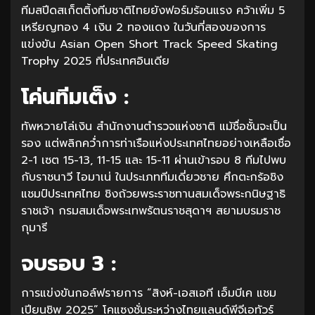
ทีมสปีดสเก็ตติ้งทีมชาติไทยยังฟอร์มร้อนแรง คว้าเพิ่ม 5
เหรียญทอง 4 เงิน 2 ทองแดง ในวันที่สองของการ
แข่งขัน Asian Open Short Track Speed Skating
Trophy 2025 ที่ประเทศอินเดีย
โค่นทีมเต็ง :
ทัพหวายโล่เงิน สำนักงานตำรวจแห่งชาติ แม้ชื่อชั้นจะเป็น
รอง แต่พลิกคว่ำการท่าเรือแห่งประเทศไทยอย่างเหลือเชื่อ
2-1 เซต 15-13, 11-15 และ 15-11 ผ่านเข้ารอบ 8 ทีมไปพบ
กับราชนาวี ไอมาเน่ ในประเภททีมเดี่ยวชาย ศึกตะกร้อชิง
แชมป์ประเทศไทย ชิงถ้วยพระราชทานสมเด็จพระกนิษฐาธิ
ราชเจ้า กรมสมเด็จพระเทพรัตนราชสุดาฯ สยามบรมราช
กุมารี
จบรอบ 3 :
การแข่งขันกอล์ฟรายการ “สิงห์-เอสเอที เอ็มบีเค แชม
เปียนชิพ 2025” โคแซงชั่นระหว่างไทยแลนด์พีจีเอทัวร์