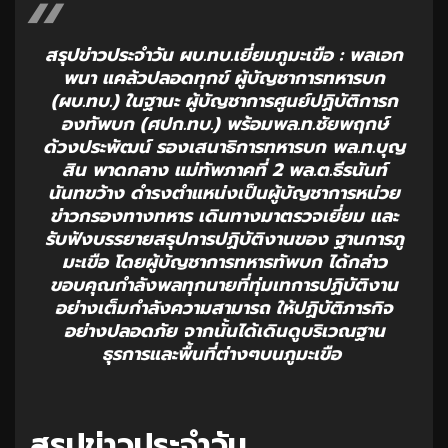
สรุปข่าวประจำวัน ผบ.ทบ.เยี่ยมภูมะเขือ : พลเอก
พนา แคล้วปลอดทุกข์ ผู้บัญชาการทหารบก
(ผบ.ทบ.) ในฐานะ ผู้บัญชาการศูนย์ปฏิบัติการก
องทัพบก (ศปก.ทบ.) พร้อมพล.ท.ชัยพฤกษ์
ด้วงประพัฒน์ รองเสนาธิการทหารบก พล.ท.บุญ
สิน พาดกลาง แม่ทัพภาคที่ 2 พล.ต.ธีรนันท์
นันทขว้าง ดำรงตำแหน่งเป็นผู้บัญชาการหน่วย
ข่าวกรองทางทหาร เดินทางมาตรวจเยี่ยม และ
รับฟังบรรยายสรุปการปฏิบัติงานของ ฐานการภู
มะเขือ โดยผู้บัญชาการทหารทัพบก ได้กล่าว
ขอบคุณกำลังพลทุกนายที่ทุ่มเทการปฏิบัติงาน
อย่างเต็มกำลังความสามารถ ให้ปฏิบัติภารกิจ
อย่างปลอดภัย จากนั้นได้เดินดูบริเวณฐาน
ธุรการและพื้นที่ต่างๆบนภูมะเขือ
สรุปข่าวประจำวัน