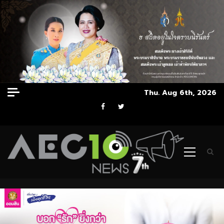
Skip
Thu. Aug 6th, 2026
to
Facebook
Twitter
content
Primary
Menu