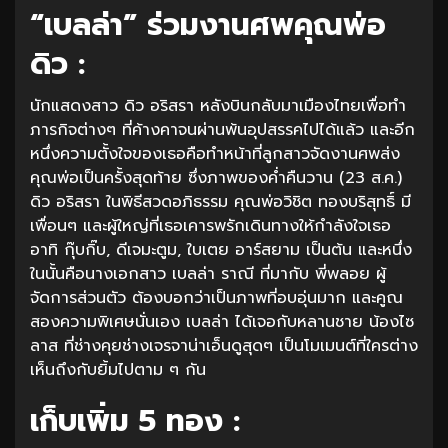
“เบลล่า” ร่วมงานศพคุณพ่อ
ดิว :
นักแสดงสาว ดิว อริสรา หลังบินกลับมาเมืองไทยเพื่อทำ
ภารกิจต่างๆ ที่ค้างคาจนผ่านพ้นอุปสรรคไปได้แล้ว และอีก
หนึ่งความตั้งใจของเธอคือทำหน้าที่ลูกสาวจัดงานศพส่ง
คุณพ่อเป็นครั้งสุดท้าย ซึ่งภาพของค่ำคืนวาน (23 ส.ค.)
ดิว อริสรา ในพิธีสวดอภิธรรม คุณพ่อวิชิต ทองบริสุทธิ์ มี
เพื่อนๆ และผู้ใหญ่ที่เธอเคารพรักเดินทางให้กำลังใจเธอ
อาทิ กุ๊บกิ๊บ, ดีเจมะตูม, ใบเตย อาร์สยาม เป็นต้น และหนึ่ง
ในนั้นคือนางเอกสาว เบลล่า ราณี ที่มากับ พี่พลอย ผู้
จัดการส่วนตัว ต้องบอกว่าเป็นภาพที่อบอุ่นมาก และคูณ
สองความพิเศษนั่นเอง เบลล่า ได้เจอกับหลานชาย น้องไซ
ลาส ที่ช่างคุยช่างเจรจาน่าเอ็นดูสุดๆ เป็นโมเมนต์ที่ใครต่าง
เห็นถึงกับยิ้มไปตาม ๆ กัน
เก็บเพิ่ม 5 ทอง :