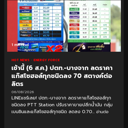
1 min read
HOT NEWS
ENERGY FORCE
เช้านี้ (6 ส.ค.) ปตท.-บางจาก ลดราคา
แก๊สโซฮอล์ทุกชนิดลง 70 สตางค์ต่อ
ลิตร
06/08/2026
LINEแชร์เลย! ปตท.-บางจาก ลดราคาแก๊สโซฮอล์ทุก
ชนิดลง PTT Station ปรับราคาขายปลีกน้ำมัน กลุ่ม
เบนซินและแก๊สโซฮอล์ทุกชนิด ลดลง 0.70...
อ่านต่อ