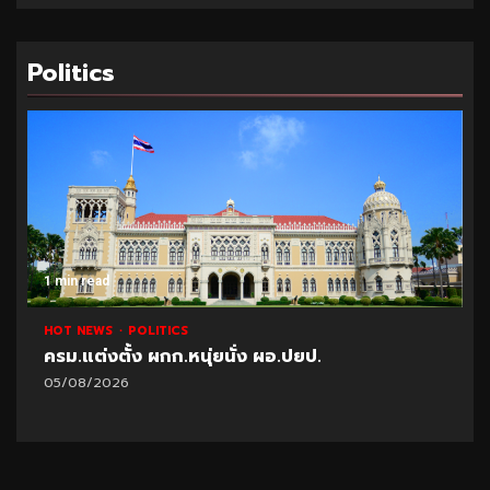
Politics
1 min read
1 mi
HOT NEWS
POLITICS
HOT
ครม.แต่งตั้ง ผกก.หนุ่ยนั่ง ผอ.ปยป.
ปชป
ห้า
05/08/2026
05/