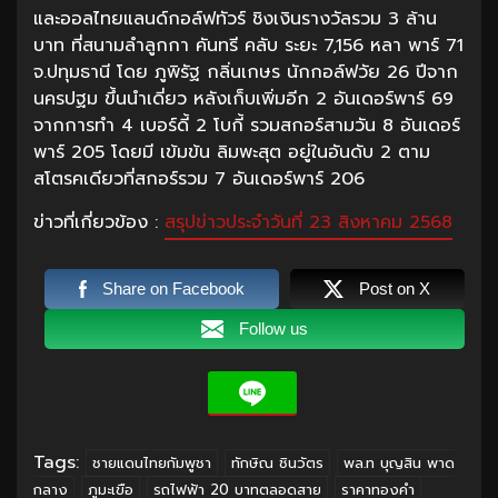
และออลไทยแลนด์กอล์ฟทัวร์ ชิงเงินรางวัลรวม 3 ล้าน
บาท ที่สนามลำลูกกา คันทรี คลับ ระยะ 7,156 หลา พาร์ 71
จ.ปทุมธานี โดย ภูพิรัฐ กลิ่นเกษร นักกอล์ฟวัย 26 ปีจาก
นครปฐม ขึ้นนำเดี่ยว หลังเก็บเพิ่มอีก 2 อันเดอร์พาร์ 69
จากการทำ 4 เบอร์ดี้ 2 โบกี้ รวมสกอร์สามวัน 8 อันเดอร์
พาร์ 205 โดยมี เข้มข้น ลิมพะสุต อยู่ในอันดับ 2 ตาม
สโตรคเดียวที่สกอร์รวม 7 อันเดอร์พาร์ 206
ข่าวที่เกี่ยวข้อง :
สรุปข่าวประจำวันที่ 23 สิงหาคม 2568
Share on Facebook
Post on X
Follow us
Tags:
ชายแดนไทยกัมพูชา
ทักษิณ ชินวัตร
พล.ท บุญสิน พาด
กลาง
ภูมะเขือ
รถไฟฟ้า 20 บาทตลอดสาย
ราคาทองคำ