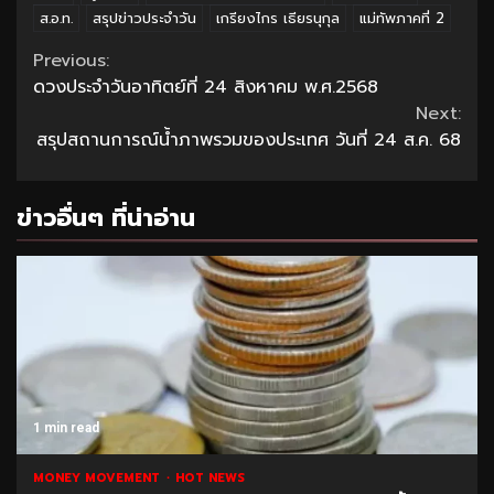
ส.อ.ท.
สรุปข่าวประจำวัน
เกรียงไกร เธียรนุกุล
แม่ทัพภาคที่ 2
Continue
Previous:
ดวงประจำวันอาทิตย์ที่ 24 สิงหาคม พ.ศ.2568
Reading
Next:
สรุปสถานการณ์น้ำภาพรวมของประเทศ วันที่ 24 ส.ค. 68
ข่าวอื่นๆ ที่น่าอ่าน
1 min read
MONEY MOVEMENT
HOT NEWS