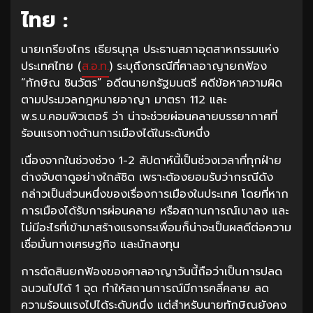
ไทย :
นายเกรียงไกร เธียรนุกุล ประธานสภาอุตสาหกรรมแห่ง
ประเทศไทย (
ส.อ.ท.
) ระบุถึงกรณีที่ศาลอาญายกฟ้อง
“ทักษิณ ชินวัตร” อดีตนายกรัฐมนตรี คดีข้อหาความผิด
ตามประมวลกฎหมายอาญา มาตรา 112 และ
พ.ร.บ.คอมพิวเตอร์ ว่า น่าจะช่วยผ่อนคลายบรรยากาศที่
ร้อนแรงทางด้านการเมืองได้ในระดับหนึ่ง
เนื่องจากในช่วงช่วง 1-2 สัปดาห์นี้เป็นช่วงเวลาที่ทุกฝ่าย
ต่างจับตาดูอย่างใกล้ชิด เพราะต้องยอมรับว่ากรณีดัง
กล่าวเป็นส่วนหนึ่งของเรื่องการเมืองในประเทศ โดยที่หาก
การเมืองได้รับการผ่อนคลาย หรือสถานการณ์เบาลง และ
ไม่มีอะไรที่เข้ามาสร้างแรงกระเพื่อมก็น่าจะเป็นผลดีต่อความ
เชื่อมั่นทางเศรษฐกิจ และนักลงทุน
การตัดสินยกฟ้องของศาลอาญาวันนี้ถือว่าเป็นการปลด
ฉนวนไปได้ 1 จุด ทำให้สถานการณ์มีการคลี่คลาย ลด
ความร้อนแรงไปได้ระดับหนึ่ง แต่สำหรับนายทักษิณยังคง