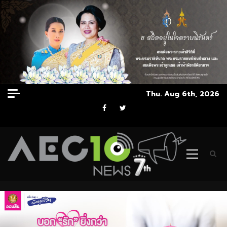
Skip
Thu. Aug 6th, 2026
to
Facebook
Twitter
content
Primary
Menu