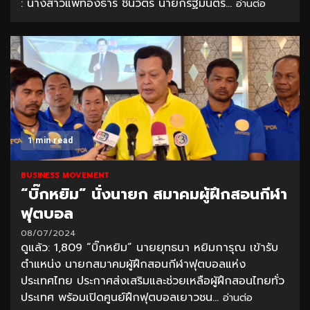
: นางสาวแพทองธาร ชินวัตร นายกรัฐมนตรี...
อ่านต่อ
1 min read
BUSINESS MOVEMENT
“บิ๊กหยิม” นั่งนายก สมาคมผู้ฝึกสอนกีฬา
ฟุตบอล
08/07/2024
ดูแล้ว: 1,809 “บิ๊กหยิม” นายยุทธนา หยิมการุณ เข้ารับ
ตําแหน่ง นายกสมาคมผู้ฝึกสอนกีฬาฟุตบอลแห่ง
ประเทศไทย ประกาศส่งเสริมและช่วยเหลือผู้ฝึกสอนไทยทั่ว
ประเทศ พร้อมเปิดศูนย์ฝึกฟุตบอลเยาวชน...
อ่านต่อ