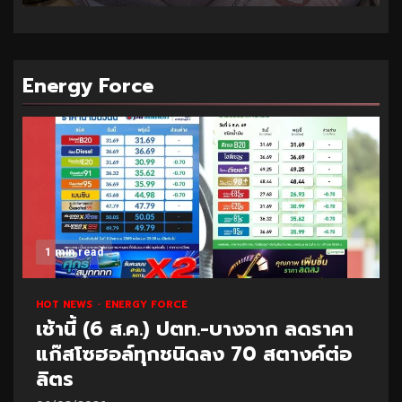
Energy Force
1 min read
HOT NEWS
ENERGY FORCE
เช้านี้ (6 ส.ค.) ปตท.-บางจาก ลดราคา
แก๊สโซฮอล์ทุกชนิดลง 70 สตางค์ต่อ
ลิตร