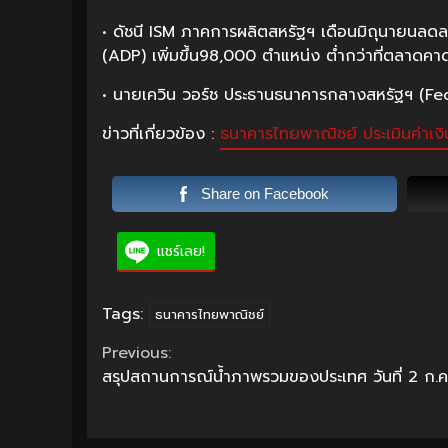
• ดัชนี ISM ภาคการผลิตสหรัฐฯ เดือนมิถุนายนลดล
(ADP) เพิ่มขึ้น98,000 ตำแหน่ง ต่ำกว่าที่ตลาดค
• นายเควิน วอร์ช ประธานธนาคารกลางสหรัฐฯ (Fed) ก
ข่าวที่เกี่ยวข้อง :
ธนาคารไทยพาณิชย์ ประเมินค่าเง
Share on Facebook
แชร์เลย!
Tags:
ธนาคารไทยพาณิชย์
Continue
Previous:
สรุปสถานการณ์น้ำภาพรวมของประเทศ วันที่ 2 ก.ค
Reading