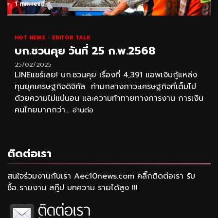
1 min read
HOT NEWS
EDITOR TALK
บก.ชวนคุย วันที่ 25 ก.พ.2568
25/02/2025
LINEแชร์เลย! บก.ชวนคุย เรื่องที่ 4,391 แอพเงินกู้แหล่ง
ทุนยุคเศรษฐกิจดิจิทัล ท่ามกลางภาวะเศรษฐกิจที่เต็มไป
ด้วยความไม่แน่นอน และความท้าทายทางการงาน การเงิน
คนไทยมากกว่า...
อ่านต่อ
ติดต่อเรา
สนใจร่วมงานกับเรา Aec10news.com คลิ๊กติดต่อเรา รับ
ซื้อ..รายงาน สกู๊ป บทความ รายได้สูง !!!