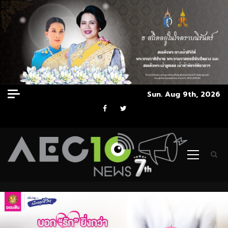
Skip
Sun. Aug 9th, 2026
to
Facebook
Twitter
content
Primary
Menu