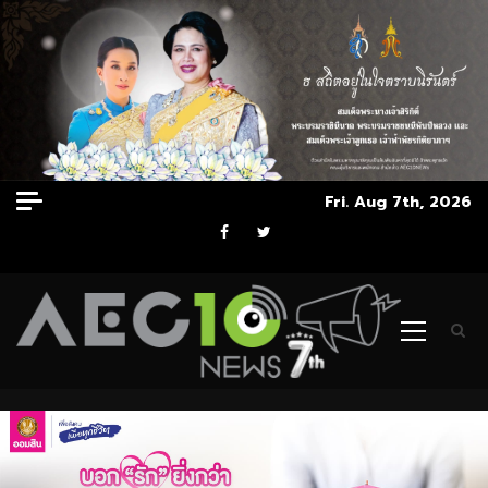
Skip
Fri. Aug 7th, 2026
to
Facebook
Twitter
content
Primary
Menu