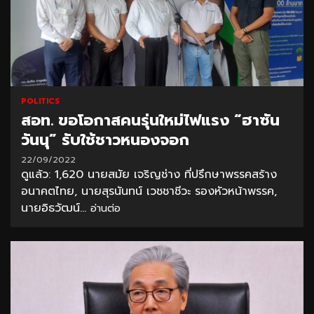
POLITICS
สอท. ขอโอกาสคนรุ่นใหม่ไฟแรง “ฮาซัน
วันนุ” รับใช้ชาวหนองจอก
22/09/2022
ดูแล้ว: 1,620 นายสมัย เจริญช่าง ที่ปรึกษาพรรคสร้าง
อนาคตไทย, นายสุรนันทน์ เวชชาชีวะ รองหัวหน้าพรรค,
นายอิธวัฒน์...
อ่านต่อ