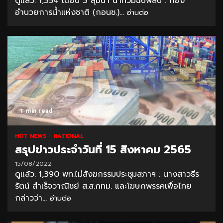
ดูแล้ว: 1,354 เตือน 3 ลุ่มน้ำ น้ำท่วมฉับพลัน : กอง
อำนวยการน้ำแห่งชาติ (กอนช.)...
อ่านต่อ
1 min read
HOT NEWS
NATIONAL
สรุปข่าวประจำวันที่ 15 สิงหาคม 2565
15/08/2022
ดูแล้ว: 1,390 พท.ไม่สังฆกรรมประชุมสภาฯ : นางสาวธีร
รัตน์ สำเร็จวาณิชย์ ส.ส.กทม. และโฆษกพรรคเพื่อไทย
กล่าวว่า...
อ่านต่อ