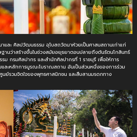
นาและ ศิลปวัฒนธรรม อุโบสถวัดนาห้วยเป็นศาสนสถานเก่าแก่
ิษฐานว่าสร้างขึ้นในช่วงสมัยอยุธยาตอนปลายถึงต้นรัตนโกสินทร์
รม กรมศิลปากร และสำนักศิลปากรที่ 1 ราชบุรี เพื่อให้การ
ดิมและหลักการบูรณะโบราณสถาน อันเป็นส่วนหนึ่งของการร่วม
นศูนย์รวมจิตใจของพุทธศาสนิกชน และสืบสานมรดกทาง