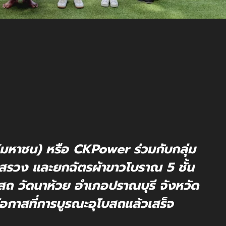
 (มหาชน) หรือ CKPower ร่วมกับกลุ่ม
วงสรวง และยกฉัตรผ้าขาวโบราณ 5 ชั้น
ถ วัดนาห้วย อำเภอปราณบุรี จังหวัด
นโอกาสที่การบูรณะอุโบสถแล้วเสร็จ