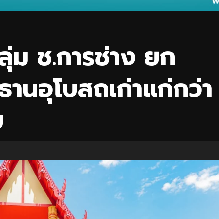
่ม ช.การช่าง ยก
ธานอุโบสถเก่าแก่กว่า
ย