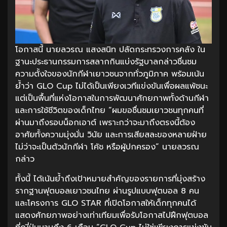
โอกาสนี้ นายลวรณ แสงสนิท ปลัดกระทรวงการคลัง ใน
ฐานะประธานกรรมการสลากกินแบ่งรัฐบาลกล่าวชื่นชม
ความตั้งใจของนักกีฬาเยาวชนจากทั่วภูมิภาค พร้อมเน้น
ย้ำว่า GLO Cup ไม่ได้เป็นเพียงเวทีแข่งขันเพื่อผลแพ้ชนะ
แต่เป็นพื้นที่แห่งโอกาสในการพัฒนาศักยภาพทั้งด้านกีฬา
และการใช้ชีวิตของเด็กไทย “ผมขอชื่นชมเยาวชนทุกคนที่
ผ่านมาถึงรอบน็อกเอาต์ เพราะกว่าจะมาถึงตรงนี้ต้อง
อาศัยทั้งความมุ่งมั่น วินัย และการเสียสละของหลายฝ่าย
ไม่ว่าจะเป็นตัวนักกีฬา โค้ช หรือผู้ปกครอง” นายลวรณ
กล่าว
ทั้งนี้ ได้เน้นย้ำถึงเป้าหมายสำคัญของรายการที่มุ่งสร้าง
รากฐานฟุตบอลเยาวชนไทย ผ่านรูปแบบฟุตบอล 8 คน
และโครงการ GLO STAR ที่เปิดโอกาสให้เด็กทุกคนได้
แสดงศักยภาพอย่างเท่าเทียมเพื่อรับโอกาสไปฝึกฟุตบอล