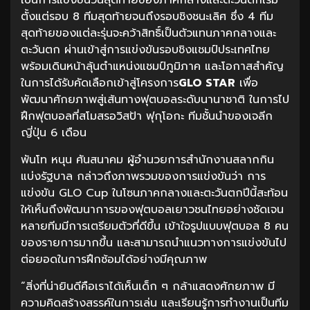
เป็นการแข่งขันวันสุดท้ายของภาคกลางและตะวันตกเริ่ม
ตั้งแต่รอบ 8 ทีมสุดท้ายจนถึงรอบชิงชนะเลิศ ซึ่ง 4 ทีม
สุดท้ายของแต่ละรุ่นจะคว้าสิทธิ์เป็นตัวแทนภาคกลางและ
ตะวันตก ผ่านเข้าสู่การแข่งขันรอบชิงแชมป์ประเทศไทย
พร้อมเดินหน้าลุ้นตำแหน่งแชมป์ภูมิภาค และโอกาสสำคัญ
ในการได้รับคัดเลือกเข้าสู่โครงการ
GLO STAR
เพื่อ
พัฒนาศักยภาพสู่เส้นทางฟุตบอลระดับนานาชาติ ในการไป
ฝึกฟุตบอลที่สโมสรอวิสป้า ฟุกุโอกะ ทีมชั้นนำของเจลีก
ญี่ปุ่น 6 เดือน
พันโท หนุน ศันสนาคม ผู้อำนวยการสำนักงานสลากกิน
แบ่งรัฐบาล กล่าวถึงภาพรวมของการแข่งขันว่า การ
แข่งขัน GLO Cup ในโซนภาคกลางและตะวันตกปีนี้สะท้อน
ให้เห็นถึงพัฒนาการของฟุตบอลเยาวชนไทยอย่างชัดเจน
หลายทีมมีการเตรียมตัวที่ดีขึ้น เข้าใจรูปแบบฟุตบอล 8 คน
ของรายการมากขึ้น และสามารถนำแนวทางการแข่งขันไป
ต่อยอดในการฝึกซ้อมได้อย่างมีคุณภาพ
“สิ่งที่น่ายินดีคือเราได้เห็นเด็ก ๆ กล้าแสดงศักยภาพ มี
ความคิดสร้างสรรค์ในการเล่น และเรียนรู้การทำงานเป็นทีม