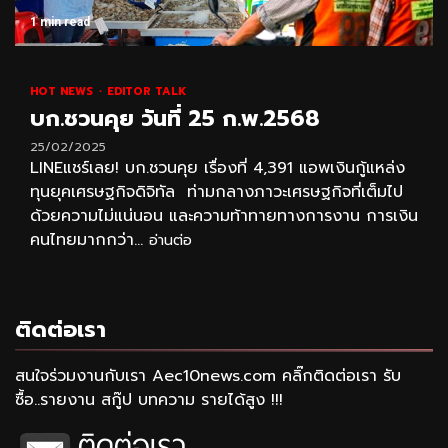
1 min read
HOT NEWS
EDITOR TALK
บก.ชวนคุย วันที่ 25 ก.พ.2568
25/02/2025
LINEแชร์เลย! บก.ชวนคุย เรื่องที่ 4,391 แอพเงินกู้แหล่ง
ทุนยุคเศรษฐกิจดิจิทัล ท่ามกลางภาวะเศรษฐกิจที่เต็มไป
ด้วยความไม่แน่นอน และความท้าทายทางการงาน การเงิน
คนไทยมากกว่า...
อ่านต่อ
ติดต่อเรา
สนใจร่วมงานกับเรา Aec10news.com คลิ๊กติดต่อเรา รับ
ซื้อ..รายงาน สกู๊ป บทความ รายได้สูง !!!