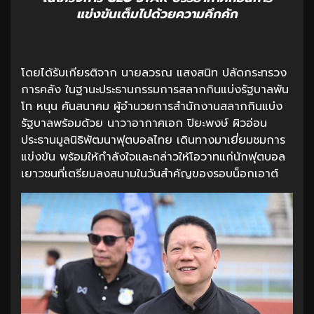
แข่งขันเต็มไปด้วยความคึกคัก
โดยได้รับเกียรติจาก นายลวรณ แสงสนิท ปลัดกระทรวง
การคลัง ในฐานะประธานกรรมการสลากกินแบ่งรัฐบาลพัน
โท หนุน ศันสนาคม ผู้อำนวยการสำนักงานสลากกินแบ่ง
รัฐบาลพร้อมด้วย นาวาอากาศเอก ปิยะพงษ์ ผิวอ่อน
ประธานมูลนิธิพัฒนาฟุตบอลไทย เดินทางมาเยี่ยมชมการ
แข่งขัน พร้อมให้กำลังใจและกล่าวให้โอวาทแก่นักฟุตบอล
เยาวชนที่เตรียมลงสนามในวันสำคัญของรอบน็อกเอาต์