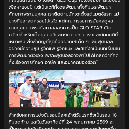
ที่ญี่ปุ่นนานถึง 6 เดือน “GLO Cup ไม่ใช่เพียงการแข่งขัน
เพื่อหาแชมป์ แต่เป็นเวทีที่ช่วยพัฒนาทั้งทีมและพัฒนา
ศักยภาพรายบุคคล เราติดตามนักเตะตั้งแต่แมตช์แรก แม้
บางทีมอาจตกรอบไปแล้ว แต่คณะกรรมการยังคงดูผล
งานทุกคน เพราะโอกาสของการเป็น GLO STAR เปิด
กว้างสำหรับเด็กทุกคนที่แสดงความสามารถและทัศนคติที่
เหมาะสม สิ่งสำคัญที่สุดคืออยากให้เด็ก ๆ เล่นฟุตบอล
อย่างมีความสุข รู้จักแพ้ รู้จักชนะ และใช้กีฬาเป็นบทเรียนใน
การพัฒนาตัวเอง เพราะฟุตบอลอาจพาไปได้ไกลกว่าที่คิด
ทั้งเรื่องการศึกษา อาชีพ และอนาคตของชีวิต”
สำหรับผลการแข่งขันรอบน็อคเอ้าต์วันแรกซึ่งเป็นรอบ 16
ทีมสุดท้าย และในวันอาทิตย์ที่ 24 พฤษภาคม 2569 จะ