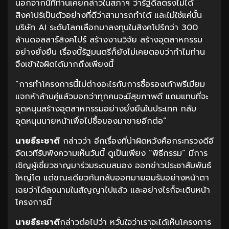
นอกจากนี้ที่ท่านเคยกล่าวในสภาฯ ว่ารัฐดีลตรงไม่ได้
สิงคโปร์เป็นตัวอย่างที่ดีว่าสามารถทำได้ และไม่ใช่แค่นั้น
บริษัท AI ระดับโลกเลือกมาลงทุนในสิงคโปร์กว่า 300
ล้านดอลลาร์สิงคโปร์ สร้างงานวิจัย สร้างอุตสาหกรรม
อย่างยั่งยืน เรื่องนี้รัฐมนตรีก็ยังไม่เคยตอบว่าทำไมท่าน
จึงเข้าใจผิดได้มากถึงเพียงนี้
“การทำโครงการนี้ไม่ต่างอะไรกับการซื้อรองเท้าพรีเมียม
แจกห้าล้านคู่แล้วบอกว่าทุกคนจะมีสุขภาพดี แถมแทนที่จะ
อุดหนุนสร้างอุตสาหกรรมอย่างยั่งยืนในประเทศ กลับ
อุดหนุนนายหน้าเพื่อไปซื้อของมาขายอีกต่อ”
นายธีระชาติ
กล่าวว่า อีกเรื่องที่น่าผิดหวังคือกระทรวงดีอี
จัดเวทีรับฟังความเห็นวันนี้ ดูเป็นเพียง “พิธีกรรม” มีการ
เชิญผู้เชี่ยวชาญมาร่วมระดมสมอง ออกข่าวประชาสัมพันธ์
ใหญ่โต แต่ขณะเดียวกันกลับออกมายอมรับอย่างหน้าตา
เฉยว่าได้ลงนามในสัญญาไปแล้ว และอย่างไรก็จะเดินหน้า
โครงการนี้
นายธีระชาติ
กล่าวต่อไปว่า หวั่นใจว่าเราจะได้เห็นโครงการ