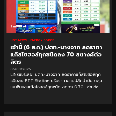
1 min read
HOT NEWS
ENERGY FORCE
เช้านี้ (6 ส.ค.) ปตท.-บางจาก ลดราคา
แก๊สโซฮอล์ทุกชนิดลง 70 สตางค์ต่อ
ลิตร
06/08/2026
LINEแชร์เลย! ปตท.-บางจาก ลดราคาแก๊สโซฮอล์ทุก
ชนิดลง PTT Station ปรับราคาขายปลีกน้ำมัน กลุ่ม
เบนซินและแก๊สโซฮอล์ทุกชนิด ลดลง 0.70...
อ่านต่อ