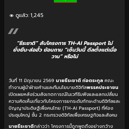
ดูแล้ว:
1,245
“ธีระชาติ” สับโครงการ TH-AI Passport ไม่
ยั่งยืน-ส่อฮั้ว ย้อนถาม “เซ็นวันนี้ ดีลตั้งแต่เมื่อ
วาน” หรือไม่
วันที่ 11 มิถุนายน 2569
นายธีระชาติ ก่อตระกูล
คณะ
ทำงานผู้นำฝ่ายค้านและทีมนโยบายดิจิทัล
พรรคประชาชน
เปิดเผยหลังร่วมสังเกตการณ์ในเวทีรับฟังและแลกเปลี่ยน
ความคิดเห็นเกี่ยวกับโครงการยกระดับทักษะด้านดิจิทัลและ
ปัญญาประดิษฐ์เพื่อคนไทย (TH-AI Passport) ที่ห้อง
ประชุมใหญ่ ชั้น 2 กระทรวงดิจิทัลเพื่อเศรษฐกิจและสังคม
นายธีระชาติ
กล่าวว่า โครงการนี้ถูกพูดถึงอย่างกว้าง