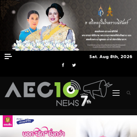
Skip
Sat. Aug 8th, 2026
to
Facebook
Twitter
content
Primary
Menu