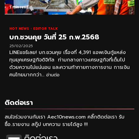
1 min read
HOT NEWS
EDITOR TALK
บก.ชวนคุย วันที่ 25 ก.พ.2568
25/02/2025
LINEแชร์เลย! บก.ชวนคุย เรื่องที่ 4,391 แอพเงินกู้แหล่ง
ทุนยุคเศรษฐกิจดิจิทัล ท่ามกลางภาวะเศรษฐกิจที่เต็มไป
ด้วยความไม่แน่นอน และความท้าทายทางการงาน การเงิน
คนไทยมากกว่า...
อ่านต่อ
ติดต่อเรา
สนใจร่วมงานกับเรา Aec10news.com คลิ๊กติดต่อเรา รับ
ซื้อ..รายงาน สกู๊ป บทความ รายได้สูง !!!