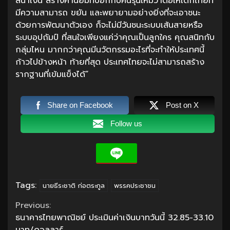
สีน้ำเงิน สร้างค่านิยมที่บอกกับคนรุ่นใหม่ว่าต่อให้เด็กไทยที่
มีความสามารถ ขยัน และพยายามอย่างยิ่งที่จะเอาชนะ
ด้วยการพัฒนาตัวเอง ก็จะไม่มีวันชนะระบบเส้นสายหรือ
ระบบอุปถัมป์ ที่สนใจเพียงแค่ว่าคุณเป็นลูกใคร คุณสนิทกับ
กลุ่มไหน มากกว่าคุณมีนวัตกรรมอะไรที่จะทำให้ประเทศนี้
ก้าวไปข้างหน้า ท้ายที่สุด ประเทศไทยจะไม่สามารถสร้าง
รากฐานที่เข้มแข็งได้”
Share on Facebook
Post on X
Follow us
Tags:
นายธีระชาติ ก่อตระกูล
พรรคประชาชน
Continue
Previous:
ธนาคารไทยพาณิชย์ ประเมินค่าเงินบาทวันนี้ 32.85-33.10
Reading