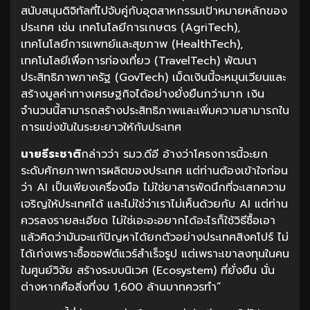
สนับสนุนดิจิทัลที่ไปจับคู่กับอุตสาหกรรมเป้าหมายหลักของ
ประเทศ เช่น เทคโนโลยีการเกษตร (AgriTech),
เทคโนโลยีการแพทย์และสุขภาพ (HealthTech),
เทคโนโลยีเพื่อการท่องเที่ยว (TravelTech) พัฒนา
ประสิทธิภาพภาครัฐ (GovTech) เม็ดเงินนี้จะหมุนเวียนและ
สร้างมูลค่าทางเศรษฐกิจได้อย่างยั่งยืนกว่ามาก เงิน
จำนวนนี้สามารถสร้างประสิทธิภาพและเพิ่มความสามารถใน
การแข่งขันในระยะยาวให้กับประเทศ
นายธีระชาติ
กล่าวว่า รมว.ดีอี อ้างว่าโครงการนี้จะยก
ระดับศักยภาพการผลิตของประเทศ แต่ท่านต้องเข้าใจก่อน
ว่า AI เป็นเพียงเครื่องมือ ไม่ใช่ยาสารพัดนึกที่จะเสกความ
เจริญให้ประเทศได้ และไม่ใช่ว่าเราไม่เห็นด้วยกับ AI แต่ท่าน
ควรลงรายละเอียด ไม่ใช่เอะอะอยากได้อะไรก็ใช้วิธีซื้อเอา
แล้วคิดว่ามันจะแก้ปัญหาได้ยกตัวอย่างประเทศสิงคโปร์ ไม่
ได้เก่งเพราะซื้อซอฟต์แวร์สำเร็จรูป แต่เพราะเขาลงทุนในคน
ในศูนย์วิจัย สร้างระบบนิเวศ (Ecosystem) ที่ยั่งยืน นั่น
ต่างหากคือสิ่งที่งบ 1,600 ล้านบาทควรทำ”