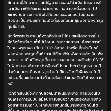
ลักษณะนี้อีกมากภายใต้รัฐบาลระบอบสีน้ำเงิน โครงการที่
เอาเงินภาษีที่ประชาชนจ่ายทุกบาทอย่างเหนื่อยยาก ไป
ละเลงกับโครงการที่ไม่ได้คิดอย่างรอบคอบ ไม่มีความ
ยั่งยืน เป็นเพียงเค้กก้อนโตที่แบ่งกันในกลุ่มพวกพ้องกลุ่ม
ทุนสีน้ำเงิน
สิ่งที่พรรคประชาชนกังวลคือมันจะไม่หยุดแค่โครงการนี้ นี่
คือวัฏจักรที่จะวนซ้ำไปเรื่อยๆ เริ่มจากออกแบบโครงการที่
ไม่สมเหตุสมผล เขียน TOR ล็อกสเปกเพื่อเอื้อประโยชน์
พวกพ้อง พอถูกตั้งคำถามก็จัดเวทีรับฟังความคิดเห็นเพื่อ
ลดกระแส เมื่อมีใครลุกขึ้นมาตรวจสอบอย่างจริงจัง ก็ไล่ให้
ไปฟ้องศาล ฟ้ององค์กรอิสระที่สังคมกังขาว่าถูกระบอบสี
น้ำเงินค่อยๆ กินรวบ สุดท้ายไม่มีใครต้องรับผิดชอบ ไม่มี
อะไรเปลี่ยนแปลง แล้วก็วนกลับมาทำแบบเดิมกับโครงการ
หน้า.
“วัฏจักรเช่นนี้จะกัดกินสังคมไทยในระยะยาว การใช้เงินไป
กับโครงการแบบนี้เสมือนการปล้นความฝันของคนไทยทั้ง
อุตสาหกรรมเอาไปให้กลุ่มนายทุนกลุ่มนายหน้าผูกปิ่นโต