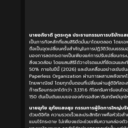
นายอภิชาติ จูตระกูล ประธานกรรมการบริษัทแสน
เป็นภารกิจหลักที่แสนสิริยึดมั่นมาโดยตลอด โดยเฉพ
ถือเป็นจุดเปลี่ยนครั้งสำคัญในการปฏิวัติวัฒนธรรมอ
มองการลดกระดาษเป็นเพียงแค่การปรับเปลี่ยนกระ
สิ่งแวดล้อม โดยแสนสิริได้วางโรดแมปที่ชัดเจนและ
50% ภายในปีนี้ (2026) และขับเคลื่อนอย่างเข้มข้น
Paperless Organization ผ่านการผสานพลังเทคโน
ไทยพาณิชย์ โดยทุกขั้นตอนที่เปลี่ยนผ่านสู่ดิจิทัล
ก๊าซเรือนกระจกได้กว่า 3,131.6 กิโลกรัมคาร์บอนไดอ
150 ต้นเป็นต้นแบบขององค์กรอสังหาริมทรัพย์ยุคใหม
นายอุทัย อุทัยแสงสุข กรรมการผู้จัดการใหญ่บร
ด้วยดิจิทัล ความรวดเร็วและประสิทธิภาพคือหัวใจ
แบบไร้กระดาษ ไม่เพียงแต่จะช่วยเพิ่มความคล่องตั