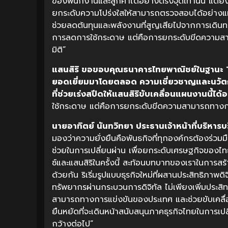
ของพนักงานและลูกค้าได้อย่างตรงจุดเท่านั้น แต่
ยกระดับความโปร่งใสให้สามารถตรวจสอบได้อย่างแม่
ช่วยลดต้นทุนและพลังงานที่สูญเสียไปจากการเดินทางร
การลดการใช้กระดาษ แต่คือการยกระดับขีดความสามาร
มิติ”
แสนสิริ
ขอขอบคุณธนาคารไทยพาณิชย์ในฐานะ
ยอดเยี่ยมมาโดยตลอด
ความเชี่ยวชาญและนวัต
ที่ช่วยเร่งสปีดให้แสนสิริขับเคลื่อนแผนงานนี้ได้
ใช้กระดาษ แต่คือการยกระดับขีดความสามารถทางการแข
นายอาทิตย์ นันทวิทยา ประธานเจ้าหน้าที่บริหาร
มองว่าความยั่งยืนคือพันธกิจที่ทุกองค์กรต้องร่วมม
ช่วยในการเปลี่ยนผ่าน เพื่อยกระดับเศรษฐกิจของไ
ซ์และแสนสิริในครั้งนี้ สะท้อนบทบาทของเราในการสร
ด้วยกัน ริเริ่มรูปแบบธุรกิจใหม่ที่ผสานประสิทธิภาพดิ
ทรัพยากรผ่านกระบวนการดิจิทัล ไม่เพียงเพิ่มประส
สามารถทางการแข่งขันของประเทศ และช่วยขับเคลื่อ
ยืนหยัดที่จะเดินหน้าสนับสนุนภาคธุรกิจไทยในการเ
กว้างต่อไป”