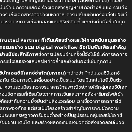
ยังเป็นรากฐานสำคัญในด้านบรรษัทภิบาล (Governance) ที่ช่วย
นยำ ปิดความเสี่ยงเรื่องเอกสารสูญหายได้อย่างสิ้นเชิง รวมถึง
ับส่งเอกสารได้อย่างมหาศาล การเปลี่ยนผ่านครั้งนี้จึงไม่ใช่แค่
ถทางการแข่งขันของแสนสิริให้ก้าวล้ำและยั่งยืนยิ่งขึ้นในทุก
Trusted Partner
ที่เดินเคียงข้างและให้การสนับสนุนอย่าง
กรรมอย่าง
SCB Digital Workflow
ถือเป็นฟันเฟืองสำคัญ
อย่างมีประสิทธิภาพ
ซึ่งการเปลี่ยนผ่านครั้งนี้จึงไม่ใช่แค่การลดการ
่งขันของแสนสิริให้ก้าวล้ำและยั่งยืนยิ่งขึ้นในทุกด้าน
บริษัทเอสซีบีเอกซ์จำกัด(มหาชน)
กล่าวว่า “กลุ่มเอสซีบีเอกซ์
ือกัน ด้วยการขับเคลื่อนอย่างเป็นระบบ โดยมีเทคโนโลยีเป็นตัว
ทย ความร่วมมือระหว่างธนาคารไทยพาณิชย์ภายใต้กลุ่มเอสซีบีเอก
้างนวัตกรรมที่เชื่อมโยงภาคการเงินและภาคอสังหาริมทรัพย์เข้า
จิทัลเข้ากับความยั่งยืนด้านสิ่งแวดล้อม เราเชื่อว่าการลดการใช้
ิทธิภาพองค์กร แต่ยังเป็นโครงสร้างสำคัญในการเพิ่มขีดความ
นระบบเศรษฐกิจคาร์บอนต่ำอย่างเป็นรูปธรรมกลุ่มเอสซีบีเอกซ์
ปลี่ยนผ่าน เติบโต และสร้างผลกระทบเชิงบวกต่อสิ่งแวดล้อมในวง