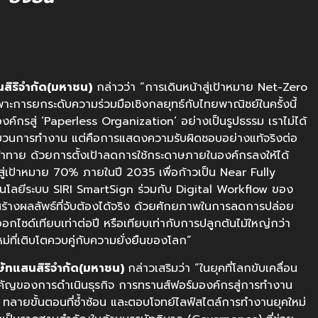
สิริจำกัด(มหาชน)
กล่าวว่า “การเดินหน้าสู่เป้าหมาย Net-Zero
าะการยกระดับความร่วมมือเชิงกลยุทธ์กับไทยพาณิชย์ในครั้งนี้
งค์กรสู่ ‘Paperless Organization’ อย่างเป็นรูปธรรม เราไม่ได้
บวนการทำงาน แต่คือการแสดงความรับผิดชอบอย่างแท้จริงต่อ
ท้าทาย ด้วยการตั้งเป้าลดการใช้กระดาษภายในองค์กรลงให้ได้
สู่เป้าหมาย 70% ภายในปี 2035 เพื่อก้าวเป็น Near Fully
โลยีระบบ SIRI SmartSign ร่วมกับ Digital Workflow ของ
จะสร้างผลลัพธ์ที่จับต้องได้จริง ด้วยศักยภาพในการลดการปล่อย
อกไซด์เทียบเท่าต่อปี หรือเทียบเท่ากับการปลูกต้นไม้ใหญ่กว่า
่ที่เติบโตควบคู่กับความยั่งยืนของโลก”
ิษัทแสนสิริจำกัด(มหาชน)
กล่าวเสริมว่า “ในยุคที่โลกขับเคลื่อน
สำคัญของการดำเนินธุรกิจ การทรานส์ฟอร์มองค์กรสู่การทำงาน
ว ทลายขั้นตอนที่ซ้ำซ้อน และตอบโจทย์ไลฟ์สไตล์การทำงานยุคใหม่