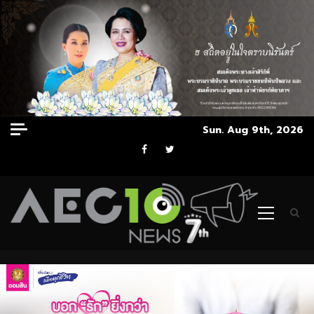
Skip
Sun. Aug 9th, 2026
to
Facebook
Twitter
content
Primary
Menu