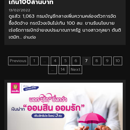
เกิน100ล้านบาท
13/02/2022
ดูแล้ว: 1,063 กรมบัญชีกลางเพิ่มความคล่องตัวการจัด
ซื้อจัดจ้าง กรณีวงเงินไม่เกิน 100 ลบ. ขานรับนโยบาย
เร่งรัดการเบิกจ่ายงบประมาณภาครัฐ นางสาวกุลยา ตันติ
เตมิท...
อ่านต่อ
Posts
Previous
1
…
4
5
6
7
8
9
10
pagination
…
14
Next