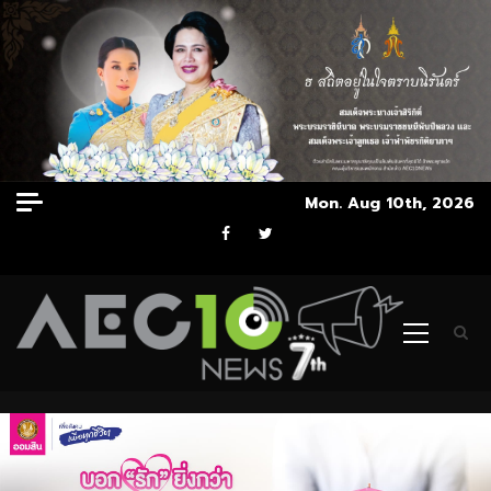
Skip
Mon. Aug 10th, 2026
to
Facebook
Twitter
content
Primary
Menu