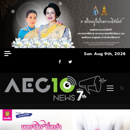
Skip
Sun. Aug 9th, 2026
to
Facebook
Twitter
content
Primary
Menu