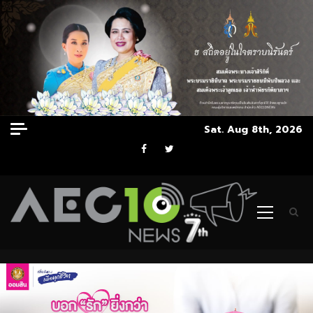
Skip
Sat. Aug 8th, 2026
to
Facebook
Twitter
content
Primary
Menu