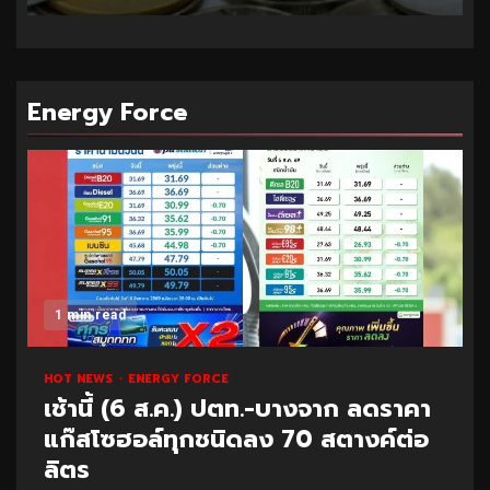
Energy Force
1 min read
HOT NEWS
ENERGY FORCE
เช้านี้ (6 ส.ค.) ปตท.-บางจาก ลดราคา
แก๊สโซฮอล์ทุกชนิดลง 70 สตางค์ต่อ
ลิตร