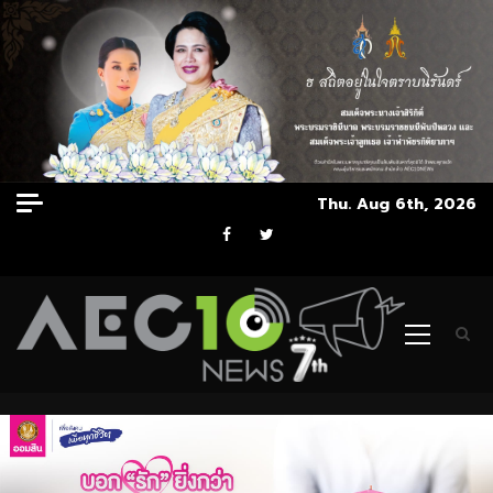
Skip
Thu. Aug 6th, 2026
to
Facebook
Twitter
content
Primary
Menu