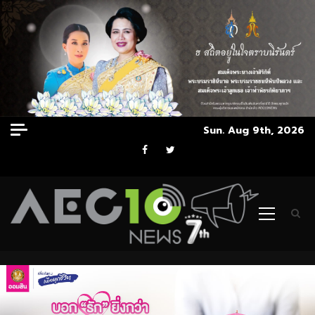
Skip
Sun. Aug 9th, 2026
to
Facebook
Twitter
content
Primary
Menu