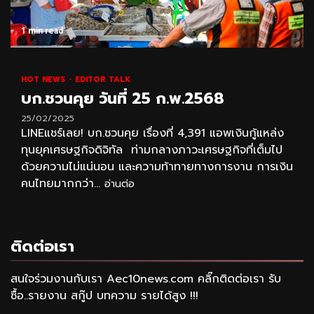
1 min read
HOT NEWS
EDITOR TALK
บก.ชวนคุย วันที่ 25 ก.พ.2568
25/02/2025
LINEแชร์เลย! บก.ชวนคุย เรื่องที่ 4,391 แอพเงินกู้แหล่ง
ทุนยุคเศรษฐกิจดิจิทัล ท่ามกลางภาวะเศรษฐกิจที่เต็มไป
ด้วยความไม่แน่นอน และความท้าทายทางการงาน การเงิน
คนไทยมากกว่า...
อ่านต่อ
ติดต่อเรา
สนใจร่วมงานกับเรา Aec10news.com คลิ๊กติดต่อเรา รับ
ซื้อ..รายงาน สกู๊ป บทความ รายได้สูง !!!