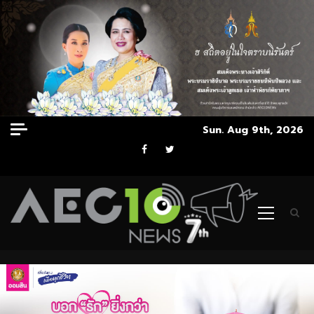
Skip
Sun. Aug 9th, 2026
to
Facebook
Twitter
content
Primary
Menu