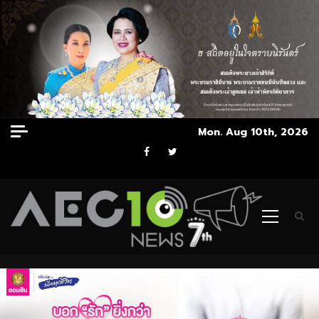
Skip
Mon. Aug 10th, 2026
to
Facebook
Twitter
content
Primary
Menu