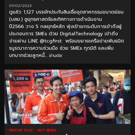
01/02/2023
ดูแล้ว: 1,127 บรรษัทประกันสินเชื่ออุตสาหกรรมขนาดย่อม
(บสย.) ชูยุทธศาสตร์และทิศทางการดำเนินงาน
ปี2566 วาง 5 กลยุทธ์หลัก พุ่งเป้ายกระดับการเข้าถึงผู้
ประกอบการ SMEs ด้วย DigitalTechnology เข้าถึง
ง่ายผ่าน LINE @tcgfirst พร้อมขยายเครือข่ายพันธมิต
รบูรณาการความร่วมมือ ช่วย SMEs ทุกมิติ และเพิ่ม
บทบาทช่วยลูกหนี้...
อ่านต่อ
1 min read
EDITOR TALK
HOT NEWS