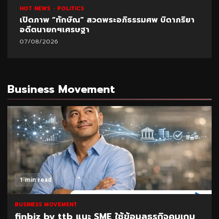
HOT NEWS
POLITICS
เปิดภาพ “ทักษิณ” สวดพระอภิธรรมศพ บิดาภริยา
อดีตนายกฯเศรษฐา
07/08/2026
Business Movement
1 min read
BUSINESS MOVEMENT
finbiz by ttb แนะ SME ใช้ข้อมูลธุรกิจคุมเกม