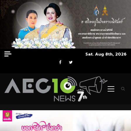
Skip
Sat. Aug 8th, 2026
to
Facebook
Twitter
content
Primary
Menu