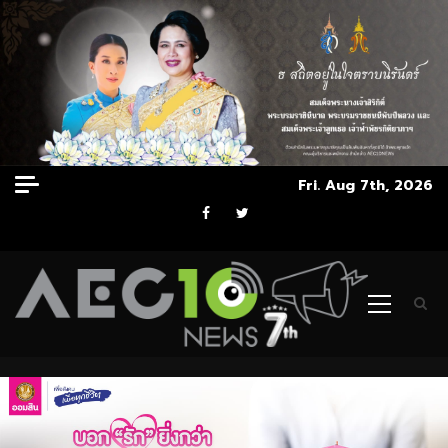
Skip
Fri. Aug 7th, 2026
to
Facebook
Twitter
content
Primary
Menu