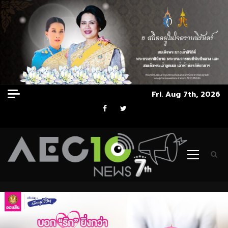
Skip
Fri. Aug 7th, 2026
to
Facebook
Twitter
content
Primary
Menu