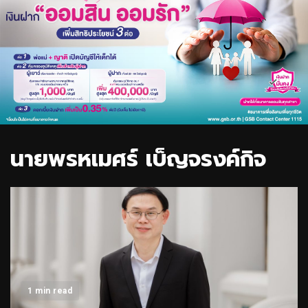
นายพรหเมศร์ เบ็ญจรงค์กิจ
1 min read