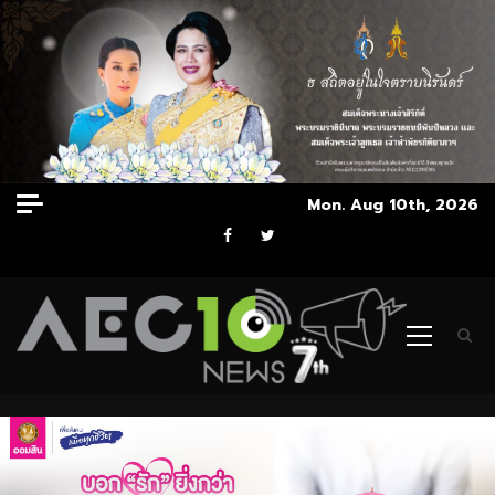
Skip
Mon. Aug 10th, 2026
to
Facebook
Twitter
content
Primary
Menu