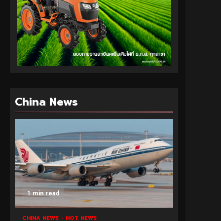
China News
1 min read
CHINA NEWS
HOT NEWS