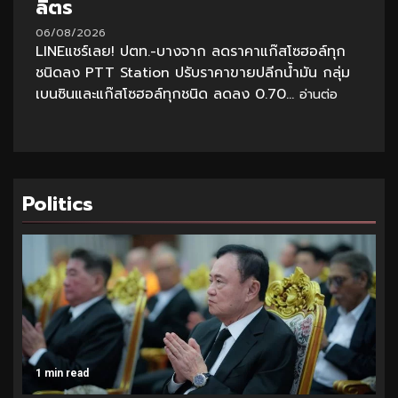
ลิตร
06/08/2026
LINEแชร์เลย! ปตท.-บางจาก ลดราคาแก๊สโซฮอล์ทุก
ชนิดลง PTT Station ปรับราคาขายปลีกน้ำมัน กลุ่ม
เบนซินและแก๊สโซฮอล์ทุกชนิด ลดลง 0.70...
อ่านต่อ
Politics
1 min read