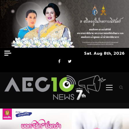
Skip
Sat. Aug 8th, 2026
to
Facebook
Twitter
content
Primary
Menu