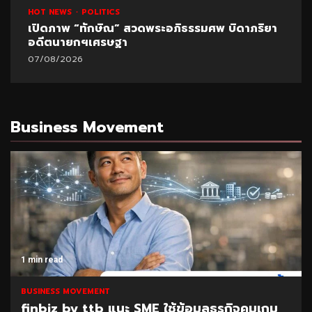
HOT NEWS
POLITICS
เปิดภาพ “ทักษิณ” สวดพระอภิธรรมศพ บิดาภริยา
อดีตนายกฯเศรษฐา
07/08/2026
Business Movement
1 min read
BUSINESS MOVEMENT
finbiz by ttb แนะ SME ใช้ข้อมูลธุรกิจคุมเกม