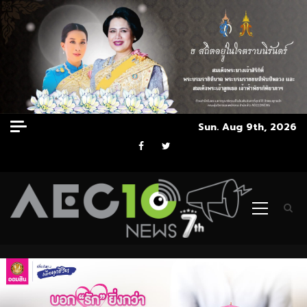
Skip
Sun. Aug 9th, 2026
to
Facebook
Twitter
content
Primary
Menu