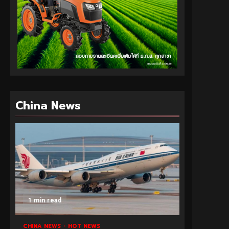
China News
1 min read
CHINA NEWS
HOT NEWS