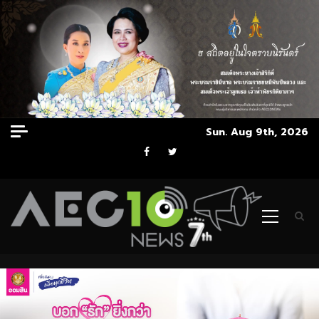
Skip
Sun. Aug 9th, 2026
to
Facebook
Twitter
content
Primary
Menu