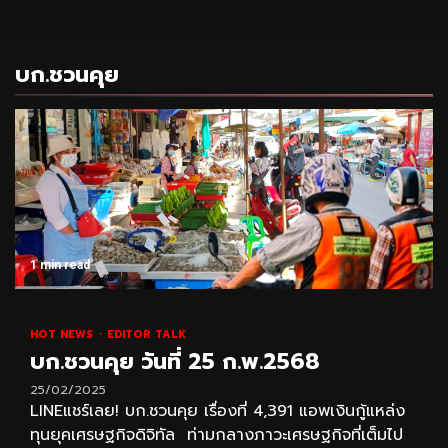
บก.ชวนคุย
1 min read
HOT NEWS
EDITOR TALK
บก.ชวนคุย วันที่ 25 ก.พ.2568
25/02/2025
LINEแชร์เลย! บก.ชวนคุย เรื่องที่ 4,391 แอพเงินกู้แหล่ง
ทุนยุคเศรษฐกิจดิจิทัล ท่ามกลางภาวะเศรษฐกิจที่เต็มไป