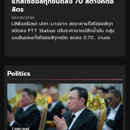
แก๊สโซฮอล์ทุกชนิดลง 70 สตางค์ต่อ
ลิตร
06/08/2026
LINEแชร์เลย! ปตท.-บางจาก ลดราคาแก๊สโซฮอล์ทุก
ชนิดลง PTT Station ปรับราคาขายปลีกน้ำมัน กลุ่ม
เบนซินและแก๊สโซฮอล์ทุกชนิด ลดลง 0.70...
อ่านต่อ
Politics
1 min read