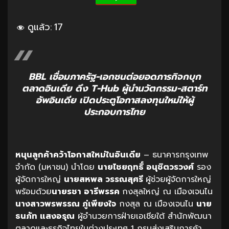
ดูแล้ว:
17
BBL เชื่อมภาครัฐ-เอกชนต่อยอดภารกิจกบุก
ตลาดอินเดีย ดึง T-Hub ผู้นำนวัตกรรม-สตาร์ท
อัพอินเดีย เปิดประตูโอกาสลงทุนใหม่ให้ผู้
ประกอบการไทย
หนุนลูกค้าคว้าโอกาสใหม่ในอินเดีย
– ธนาคารกรุงเทพ
จำกัด (มหาชน) นำโดย
นายไชยฤทธิ์
อนุชิตวรวงศ์
รอง
ผู้จัดการใหญ่
นายสหพล
วรรณสุศรี
ผู้ช่วยผู้จัดการใหญ่
พร้อมด้วย
นายรชา
อารีพรรค
กงสุลใหญ่ ณ เมืองเจนไน
นางสาวพรพรรณ
ภู่เพียงใจ
กงสุล ณ เมืองเจนไน
นาย
ธนภัท
แสงอรุณ
ผู้อำนวยการฝ่ายเอเชียใต้ สำนักพัฒนา
ตลาดและธุรกิจไทยในต่างประเทศ 1 กรมส่งเสริมการค้า