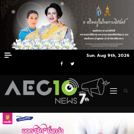
Skip
Sun. Aug 9th, 2026
to
Facebook
Twitter
content
Primary
Menu