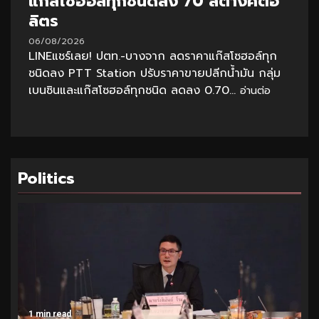
แก๊สโซฮอล์ทุกชนิดลง 70 สตางค์ต่อ
ลิตร
06/08/2026
LINEแชร์เลย! ปตท.-บางจาก ลดราคาแก๊สโซฮอล์ทุก
ชนิดลง PTT Station ปรับราคาขายปลีกน้ำมัน กลุ่ม
เบนซินและแก๊สโซฮอล์ทุกชนิด ลดลง 0.70...
อ่านต่อ
Politics
1 min read