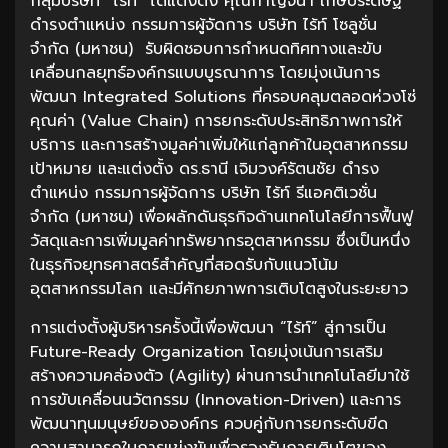
กลุ่มบริษัท “ไร้ท์” ได้แต่งตั้ง คุณกาญจนา เกษประดิษฐ์
ดำรงตำแหน่ง กรรมการผู้จัดการ บริษัท ไร้ท์ โซลูชั่น
จำกัด (มหาชน) รับผิดชอบการกำหนดทิศทางและขับ
เคลื่อนกลยุทธ์องค์กรแบบบูรณาการ โดยมุ่งเน้นการ
พัฒนา Integrated Solutions ที่ครอบคลุมตลอดห่วงโซ่
คุณค่า (Value Chain) การยกระดับประสิทธิภาพการให้
บริการ และการสร้างมูลค่าเพิ่มให้แก่ลูกค้าในอุตสาหกรรม
เป้าหมาย และแต่งตั้ง ดร.ธานี เจิมวงค์รัตนชัย ดำรง
ตำแหน่ง กรรมการผู้จัดการ บริษัท ไร้ท์ รีแอคติเวชั่น
จำกัด (มหาชน) เพื่อผลักดันธุรกิจด้านเทคโนโลยีการฟื้นฟู
วัสดุและการเพิ่มมูลค่าทรัพยากรอุตสาหกรรม ซึ่งเป็นหนึ่ง
ในธุรกิจยุทธศาสตร์สำคัญที่สอดรับกับแนวโน้ม
อุตสาหกรรมโลก และมีศักยภาพการเติบโตสูงในระยะยาว
การแต่งตั้งผู้บริหารครั้งนี้เพื่อพัฒนา “ไร้ท์” สู่การเป็น
Future-Ready Organization โดยมุ่งเน้นการเสริม
สร้างความคล่องตัว (Agility) ผ่านการนำเทคโนโลยีมาใช้
การขับเคลื่อนนวัตกรรม (Innovation-Driven) และการ
พัฒนาทุนมนุษย์ขององค์กร ควบคู่กับการยกระดับขีด
ความสามารถในการแข่งขันเพื่อรองรับการเติบโตของ