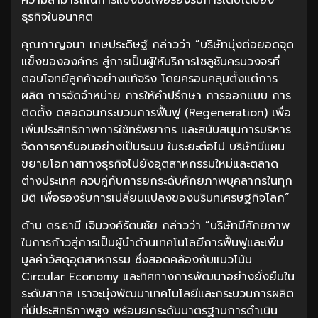
ธุรกิจในอนาคต
คุณกาญจนา เกษประดิษฐ์ กล่าวว่า “บริษัทมุ่งต่อยอดจุด
แข็งขององค์กร สู่การเป็นผู้ให้บริการโซลูชันครบวงจรที่
ตอบโจทย์ลูกค้าอย่างแท้จริง โดยครอบคลุมตั้งแต่การ
ผลิต การจัดจำหน่าย การให้คำปรึกษา การออกแบบ การ
ติดตั้ง ตลอดจนกระบวนการฟื้นฟู (Regeneration) เพื่อ
เพิ่มประสิทธิภาพการใช้ทรัพยากร และสนับสนุนการบริหาร
จัดการคาร์บอนอย่างเป็นระบบ ในระยะต่อไป บริษัทมีแผน
ขยายโอกาสทางธุรกิจไปยังอุตสาหกรรมใหม่และตลาด
ต่างประเทศ ควบคู่กับการยกระดับศักยภาพบุคลากรในทุก
มิติ เพื่อรองรับการเปลี่ยนแปลงของบริบทเศรษฐกิจโลก”
ด้าน ดร.ธานี เจิมวงค์รัตนชัย กล่าวว่า “บริษัทมีศักยภาพ
ในการก้าวสู่การเป็นผู้นำด้านเทคโนโลยีการฟื้นฟูและเพิ่ม
มูลค่าวัสดุอุตสาหกรรม ซึ่งสอดคล้องกับแนวโน้ม
Circular Economy และทิศทางการพัฒนาอย่างยั่งยืนใน
ระดับสากล เราจะมุ่งพัฒนาเทคโนโลยีและกระบวนการผลิต
ที่มีประสิทธิภาพสูง พร้อมยกระดับมาตรฐานการดำเนิน