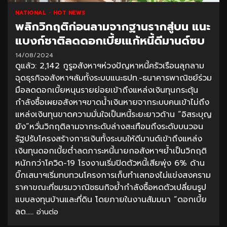
NATIONAL
HOT NEWS
พลิกวิกฤติก่อนลามจากฐานรากสู่บน แนะ
แบงก์ชาติลดดอกเบี้ยเแก้หนี้ดีมานด์ซบ
14/08/2024
ดูแล้ว: 2,142 กูรูอสังหาฯห่วงปัญหาหนี้ครัวเรือนลุกลาม
ฉุดธุรกิจอสังหาฯล้มทั้งระบบแนะธปท.-ธนาคารพาณิชย์ร่วม
มือลดดอกเบี้ยหนุนรายย่อยเข้าถึงแหล่งเงินทุนกระตุ้น
กำลังซื้อเผยอสังหาฯขาดน้ำเงินหายจากระบบคนเข้าไม่ถึง
แหล่งเงินทุนขาดความมั่นใจเป็นหนี้ระยะยาวด้าน “อิสระบุญ
ยัง”หวั่นวิกฤติลามจากระดับล่างสะเทือนถึงระดับบนวอน
รัฐปรับโครงสร้างการเงินทั้งระบบให้ดีมานด์เข้าถึงแหล่ง
เงินทุนดอกเบี้ยต่ำลดภาระหนี้นายกอสังหาฯย้ำเป็นวิกฤติ
หนักกว่าโควิด-19 โรงงานเริ่มปิดตัวหนี้เสียพุ่ง 6% ด้าน
บิ๊กเสนาฯเริ่มทบทวนโครงการเก็บทำเลทองไม่แข่งสงคราม
ราคาขณะที่ชมรมวาณิชธนกิจย้ำกำลังซื้อหดตัวเปลี่ยนรูป
แบบลงทุนบ้านและที่ดิน โดยภายในงานสัมมนา “ดอกเบี้ย
ลด.....
อ่านต่อ