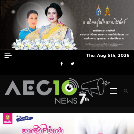
Skip
Thu. Aug 6th, 2026
to
Facebook
Twitter
content
Primary
Menu