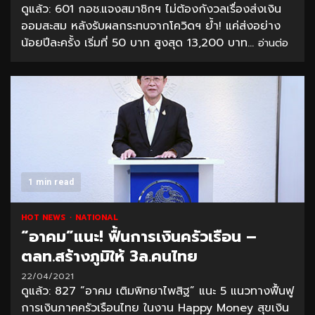
ดูแล้ว: 601 กอช.แจงสมาชิกฯ ไม่ต้องกังวลเรื่องส่งเงิน
ออมสะสม หลังรับผลกระทบจากโควิดฯ ย้ำ! แค่ส่งอย่าง
น้อยปีละครั้ง เริ่มที่ 50 บาท สูงสุด 13,200 บาท...
อ่านต่อ
1 min read
HOT NEWS
NATIONAL
“อาคม”แนะ! ฟื้นการเงินครัวเรือน –
ตลท.สร้างภูมิให้ 3ล.คนไทย
22/04/2021
ดูแล้ว: 827 “อาคม เติมพิทยาไพสิฐ” แนะ 5 แนวทางฟื้นฟู
การเงินภาคครัวเรือนไทย ในงาน Happy Money สุขเงิน