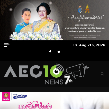
Skip
Fri. Aug 7th, 2026
to
Facebook
Twitter
content
Primary
Menu