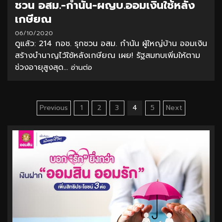
ชวน อสม.-กำนัน-ผญบ.ออมเงินใช้หลัง
เกษียณ
06/10/2020
ดูแล้ว: 214 กอช. รุกชวน อสม. กำนัน ผู้ใหญ่บ้าน ออมเงิน
สร้างบำนาญไว้ใช้หลังเกษียณ เผย! รัฐสมทบเพิ่มให้ตาม
ช่วงอายุสูงสุด...
อ่านต่อ
Posts
Previous
1
2
3
4
5
Next
pagination