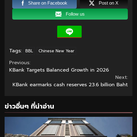
Share on Facebook
Post on X
Follow us
Tags:
BBL
Chinese New Year
Continue
Previous:
KBank Targets Balanced Growth in 2026
Reading
Next:
KBank earmarks cash reserves 23.6 billion Baht
ข่าวอื่นๆ ที่น่าอ่าน