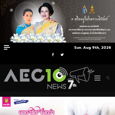
Skip
Sun. Aug 9th, 2026
to
Facebook
Twitter
content
Primary
Menu