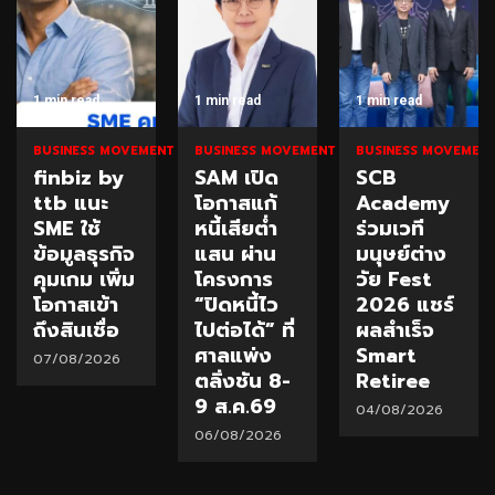
1 min read
1 min read
1 min read
NT
BUSINESS MOVEMENT
BUSINESS MOVEMENT
BUSINESS MOVEMEN
finbiz by
SAM เปิด
SCB
ttb แนะ
โอกาสแก้
Academy
SME ใช้
หนี้เสียต่ำ
ร่วมเวที
ข้อมูลธุรกิจ
แสน ผ่าน
มนุษย์ต่าง
คุมเกม เพิ่ม
โครงการ
วัย Fest
โอกาสเข้า
“ปิดหนี้ไว
2026 แชร์
ถึงสินเชื่อ
ไปต่อได้” ที่
ผลสำเร็จ
ศาลแพ่ง
Smart
07/08/2026
ตลิ่งชัน 8-
Retiree
9 ส.ค.69
04/08/2026
06/08/2026