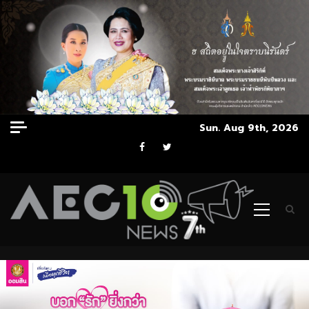
Skip
Sun. Aug 9th, 2026
to
Facebook
Twitter
content
Primary
Menu