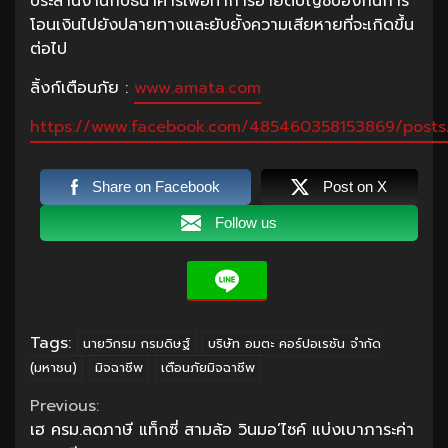
ประสานงานกับธนาคารเพื่อทำการอายัดบัญชีป้องกันการ
โอนเงินไปยังปลายทางและยับยั้งความเสียหายที่จะเกิดขึ้น
ต่อไป
ลิ้งก์เตือนภัย :
www.amata.com
https://www.facebook.com/485460358153869/post
Share on Facebook
Post on X
Follow us
Tags:
นายวิกรม กรมดิษฐ์
บริษัท อมตะ คอร์ปอเรชัน จำกัด
(มหาชน)
มิจฉาชีพ
เตือนภัยมิจฉาชีพ
Continue
Previous:
เฮ ครม.ลดภาษี แท็กซี่ สามล้อ วินมอ’ไซค์ แบ่งเบาภาระค่า