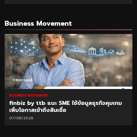
Business Movement
1 min read
BUSINESS MOVEMENT
ME ใช้ข้อมูลธุรกิจคุมเกม
SAM เปิดโอกาสแก้หนี
ื่อ
“ปิดหนี้ไว ไปต่อได้” 
ส.ค.69
06/08/2026