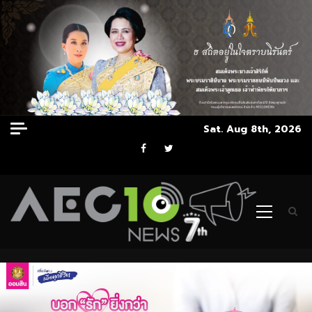
Skip
Sat. Aug 8th, 2026
to
Facebook
Twitter
content
Primary
Menu