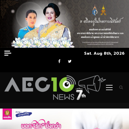
Skip
Sat. Aug 8th, 2026
to
Facebook
Twitter
content
Primary
Menu