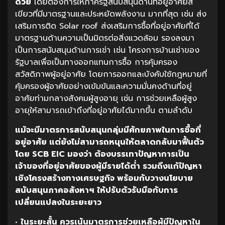
ด้วย
โดยต้องการให้ภาครัฐสนับสนุนด้านที่อยู่อาศัยสี
เขียวที่มีมาตรฐานและประหยัดพลังงาน มากที่สุด เช่น ส่ง
เสริมการติด Solar roof ส่งเสริมการซื้อที่อยู่อาศัยที่ได้
มาตรฐานด้านความเป็นมิตรต่อสิ่งแวดล้อม รองลงมา
เป็นการสนับสนุนด้านการเช่า เช่น โครงการบ้านเช่าของ
รัฐบาลเพื่อเป็นทางออกแทนการซื้อ การคุ้มครอง
สวัสดิภาพผู้อยู่อาศัย โดยการออกและบังคับใช้กฎหมายที่
คุ้มครองผู้อาศัยอย่างเข้มข้นและความมั่นคงด้านที่อยู่
อาศัยท่ามกลางสังคมผู้สูงอายุ เช่น การช่วยเหลือผู้สูง
อายุให้สามารถเข้าถึงที่อยู่อาศัยได้มากขึ้น ตามลำดับ
แม้จะมีมาตรการสนับสนุนกลุ่มมีศักยภาพในการซื้อที่
อยู่อาศัย
แต่ยังไม่สามารถหนุนให้ตลาดกลับมาฟื้นตัว
โดย
SCB EIC
มองว่า
ต้องบรรเทาปัญหาการเป็น
เจ้าของที่อยู่อาศัยของผู้มีรายได้ต่ำ
รวมถึงแก้ปัญหา
เชิงโครงสร้างทางเศรษฐกิจ
พร้อมกับวางนโยบาย
สนับสนุนภาคอสังหาฯ
ให้ปรับตัวรับมือกับการ
เปลี่ยนแปลงในระยะยาว
•
ในระยะสั้น
ควรเน้นมาตรการช่วยเหลือผู้มีปัญหาใน