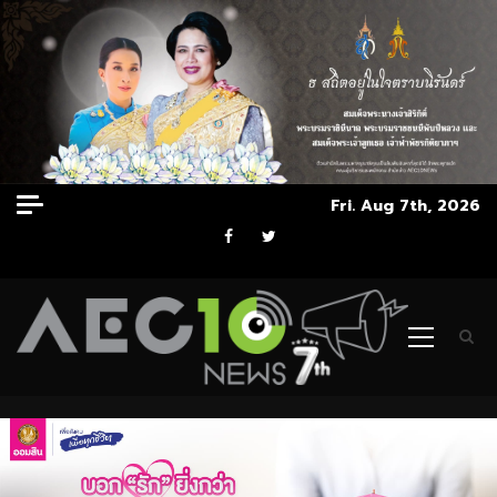
Skip
Fri. Aug 7th, 2026
to
Facebook
Twitter
content
Primary
Menu