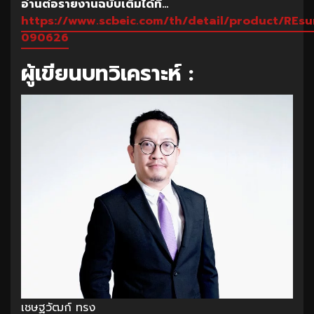
อ่านต่อรายงานฉบับเต็มได้ที่
…
https://www.scbeic.com/th/detail/product/REs
090626
ผู้เขียนบทวิเคราะห์ :
เชษฐวัฒก์ ทรง