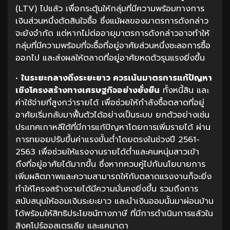
(LTV) ไปแล้ว เพื่อกระตุ้นให้กลุ่มที่มีความพร้อมทางการ
เงินส่วนหนึ่งตัดสินใจซื้อ ซึ่งแม้ผลของมาตรการดังกล่าว
จะยังจำกัด แต่หากไม่ต่ออายุมาตรการดังกล่าวอาจทำให้
กลุ่มที่มีความพร้อมที่จะซื้อที่อยู่อาศัยส่วนหนึ่งชะลอการซื้อ
ออกไป และส่งผลให้ตลาดที่อยู่อาศัยหดตัวรุนแรงยิ่งขึ้น
•
ในระยะกลางถึงระยะยาว
ควรเน้นมาตรการแก้ปัญหา
เชิงโครงสร้างทางเศรษฐกิจอย่างยั่งยืน
ทั้งหนี้สิน และ
ค่าใช้จ่ายที่สูงกว่ารายได้ เพื่อช่วยให้กำลังซื้อตลาดที่อยู่
อาศัยเริ่มกลับมาฟื้นตัวได้อย่างเป็นระบบ ยกตัวอย่างเช่น
ประเทศเกาหลีใต้ที่มีการแก้ปัญหาโดยการเพิ่มรายได้ ผ่าน
การทยอยปรับขึ้นค่าแรงขั้นต่ำโดยตรงในช่วงปี 2561-
2563 เพื่อช่วยให้แรงงานรายได้ต่ำและคนหนุ่มสาวเข้า
ถึงที่อยู่อาศัยได้มากขึ้น ซึ่งหากควบคู่ไปกับนโยบายการ
เพิ่มผลิตภาพและความสามารถให้กับตลาดแรงงานก็จะยิ่ง
ทำให้โครงสร้างรายได้มีความมั่นคงยิ่งขึ้น รวมถึงการ
สนับสนุนให้ออมเงินระยะยาว และนำเงินออมนั้นมาผ่อนบ้าน
ได้พร้อมให้สิทธิประโยชน์ทางภาษี ที่มีการดำเนินการแล้วใน
สิงคโปร์ออสเตรเลีย และแคนาดา