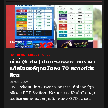
1 min read
HOT NEWS
ENERGY FORCE
เช้านี้ (6 ส.ค.) ปตท.-บางจาก ลดราคา
แก๊สโซฮอล์ทุกชนิดลง 70 สตางค์ต่อ
ลิตร
06/08/2026
LINEแชร์เลย! ปตท.-บางจาก ลดราคาแก๊สโซฮอล์ทุก
ชนิดลง PTT Station ปรับราคาขายปลีกน้ำมัน กลุ่ม
เบนซินและแก๊สโซฮอล์ทุกชนิด ลดลง 0.70...
อ่านต่อ