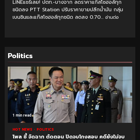
LINEแชร์เลย! ปตท.-บางจาก ลดราคาแก๊สโซฮอล์ทุก
ชนิดลง PTT Station ปรับราคาขายปลีกน้ำมัน กลุ่ม
เบนซินและแก๊สโซฮอล์ทุกชนิด ลดลง 0.70...
อ่านต่อ
Politics
1 min read
HOT NEWS
POLITICS
กงสอบ คดียังไม่จบ
เปิดภาพ “ทักษิณ” สวดพระอภิธรร