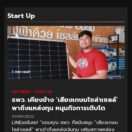
Start Up
1 min read
HOT NEWS
START UP
ธพว. เคียงข้าง ‘เสียงเกษมโซล่าเซลล์’
พาถึงแหล่งทุน หนุนกิจการเติบโต
01/09/2022
LINEแชร์เลย! “ขอบคุณ ธพว. ที่สนับสนุน “เสียงเกษม
โซล่าเซลล์” พาเข้าถึงแหล่งเงินทุน เสริมสภาพคล่อง