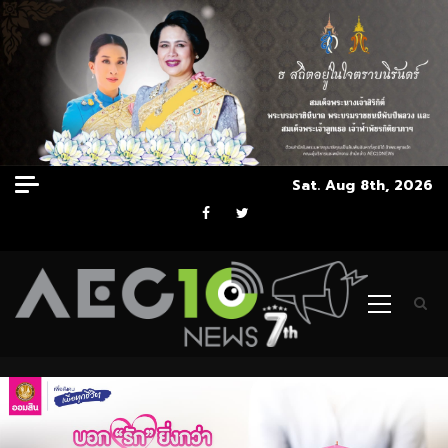
Skip
Sat. Aug 8th, 2026
to
Facebook
Twitter
content
Primary
Menu