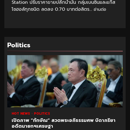
Station ปรับราคาขายปลีกน้ำมัน กลุ่มเบนซินและแก๊ส
โซฮอล์ทุกชนิด ลดลง 0.70 บาทต่อลิตร...
อ่านต่อ
Politics
HOT NEWS
POLITICS
เปิดภาพ “ทักษิณ” สวดพระอภิธรรมศพ บิดาภริยา
อดีตนายกฯเศรษฐา