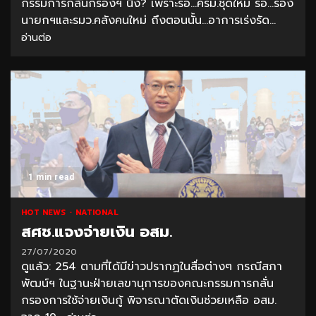
กรรมการกลั่นกรองฯ นิ่ง? เพราะรอ…ครม.ชุดใหม่ รอ…รอง
นายกฯและรมว.คลังคนใหม่ ถึงตอนนั้น…อาการเร่งรัด...
อ่านต่อ
1 min read
HOT NEWS
NATIONAL
สศช.แจงจ่ายเงิน อสม.
27/07/2020
ดูแล้ว: 254 ตามที่ได้มีข่าวปรากฏในสื่อต่างๆ กรณีสภา
พัฒน์ฯ ในฐานะฝ่ายเลขานุการของคณะกรรมการกลั่น
กรองการใช้จ่ายเงินกู้ พิจารณาตัดเงินช่วยเหลือ อสม.