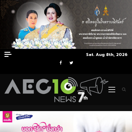
Skip
Sat. Aug 8th, 2026
to
Facebook
Twitter
content
Primary
Menu