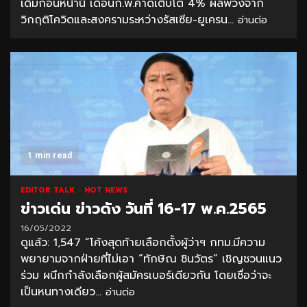
เดิมก่อนหน้านี้ เดือนก.พ.คาดเติบโต 4% ผลพวงจาก
วิกฤติโควิดและสงครามระหว่างรัสเซีย-ยูเครน...
อ่านต่อ
1 min read
EDITOR TALK
HOT NEWS
ข่าวเด่น ข่าวดัง วันที่ 16-17 พ.ค.2565
16/05/2022
ดูแล้ว: 1,547 “โค้งสุดท้ายเลือกตั้งผู้ว่าฯ กทม.มีความ
พยายามจากฝ่ายที่ไม่เอา “ทักษิณ ชินวัตร” เชิญชวนแนว
ร่วม ผนึกกำลังเลือกผู้สมัครเบอร์เดียวกัน โดยเชื่อว่าจะ
เป็นหนทางเดียว...
อ่านต่อ