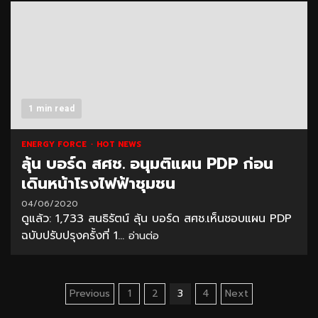
1 min read
ENERGY FORCE
HOT NEWS
ลุ้น บอร์ด สศช. อนุมติแผน PDP ก่อน
เดินหน้าโรงไฟฟ้าชุมชน
04/06/2020
ดูแล้ว: 1,733 สนธิรัตน์ ลุ้น บอร์ด สศช.เห็นชอบแผน PDP
ฉบับปรับปรุงครั้งที่ 1...
อ่านต่อ
Posts
Previous
1
2
3
4
Next