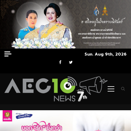
Skip
Sun. Aug 9th, 2026
to
Facebook
Twitter
content
Primary
Menu