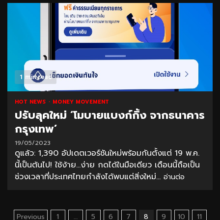
1 min read
HOT NEWS
MONEY MOVEMENT
ปรับลุคใหม่ ‘โมบายแบงก์กิ้ง จากธนาคาร
กรุงเทพ’
19/05/2023
ดูแล้ว: 1,390 อัปเดตเวอร์ชันใหม่พร้อมกันตั้งแต่ 19 พ.ค.
นี้เป็นต้นไป! ใช้ง้าย…ง่าย กดได้ในมือเดียว เดือนนี้ถือเป็น
ช่วงเวลาที่ประเทศไทยกำลังได้พบแต่สิ่งใหม่...
อ่านต่อ
Posts
Previous
1
…
5
6
7
8
9
10
11