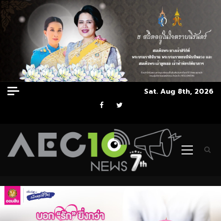
Skip
Sat. Aug 8th, 2026
to
Facebook
Twitter
content
Primary
Menu