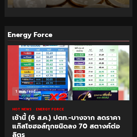
Energy Force
1 min read
HOT NEWS
ENERGY FORCE
เช้านี้ (6 ส.ค.) ปตท.-บางจาก ลดราคา
แก๊สโซฮอล์ทุกชนิดลง 70 สตางค์ต่อ
ลิตร