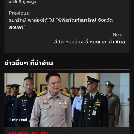
อบศักดิ์ ภูตระกูล
Continue
Previous:
ธนารักษ์ พาล่องใต้ ไป “พิพิธภัณฑ์ธนารักษ์ จังหวัด
Reading
สงขลา”
Next:
อี้ ไล่ หมออ๋อง ชี้ หมดเวลาก้าวไกล
ข่าวอื่นๆ ที่น่าอ่าน
1 min read
HOT NEWS
POLITICS