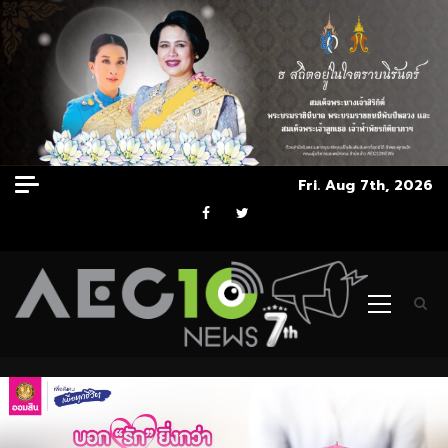
Skip
Fri. Aug 7th, 2026
to
Facebook
Twitter
content
Primary
Menu