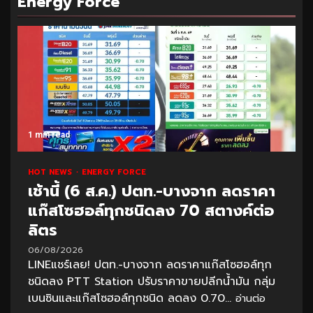
Energy Force
1 min read
HOT NEWS
ENERGY FORCE
เช้านี้ (6 ส.ค.) ปตท.-บางจาก ลดราคา
แก๊สโซฮอล์ทุกชนิดลง 70 สตางค์ต่อ
ลิตร
06/08/2026
LINEแชร์เลย! ปตท.-บางจาก ลดราคาแก๊สโซฮอล์ทุก
ชนิดลง PTT Station ปรับราคาขายปลีกน้ำมัน กลุ่ม
เบนซินและแก๊สโซฮอล์ทุกชนิด ลดลง 0.70...
อ่านต่อ