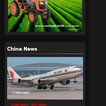
China News
1 min read
CHINA NEWS
HOT NEWS