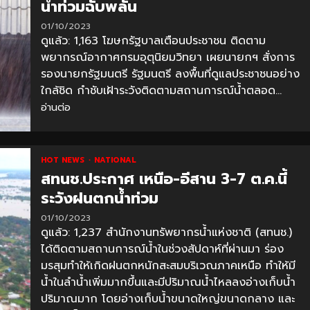
น้ำท่วมฉับพลัน
01/10/2023
ดูแล้ว: 1,163 โฆษกรัฐบาลเตือนประชาชน ติดตาม
พยากรณ์อากาศกรมอุตุนิยมวิทยา เผยนายกฯ สั่งการ
รองนายกรัฐมนตรี รัฐมนตรี ลงพื้นที่ดูแลประชาชนอย่าง
ใกล้ชิด กำชับเฝ้าระวังติดตามสถานการณ์น้ำตลอด...
อ่านต่อ
HOT NEWS
NATIONAL
สทนช.ประกาศ เหนือ-อีสาน 3-7 ต.ค.นี้
ระวังฝนตกน้ำท่วม
01/10/2023
ดูแล้ว: 1,237 สำนักงานทรัพยากรน้ำแห่งชาติ (สทนช.)
ได้ติดตามสถานการณ์น้ำในช่วงสัปดาห์ที่ผ่านมา ร่อง
มรสุมทำให้เกิดฝนตกหนักสะสมบริเวณภาคเหนือ ทำให้มี
น้ำในลำน้ำเพิ่มมากขึ้นและมีปริมาณน้ำไหลลงอ่างเก็บน้ำ
ปริมาณมาก โดยอ่างเก็บน้ำขนาดใหญ่ขนาดกลาง และ