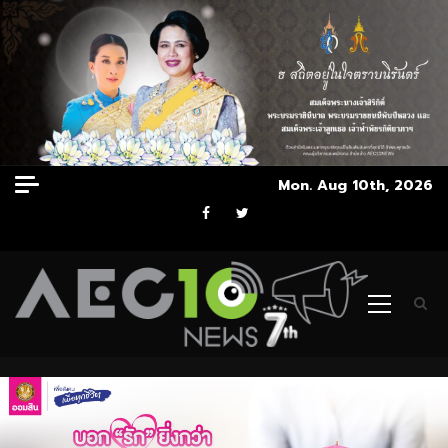
Skip
Mon. Aug 10th, 2026
to
Facebook
Twitter
content
Primary
Menu