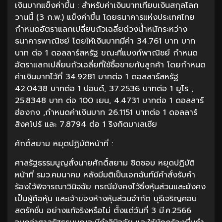
เงินบาทแข็งค่าขึ้น : สำหรับค่าเงินบาทเทียบเงินสกุลโลก
วานนี้ (3 ก.พ.) แข็งค่าขึ้น โดยธนาคารแห่งประเทศไทย
กำหนดอัตราแลกเปลี่ยนถัวเฉลี่ยถ่วงน้ำหนักระหว่าง
ธนาคารพาณิชย์ โดยให้เงินบาทมีค่า 34.761 บาท บาท
บาท ต่อ 1 ดอลลาร์สหรัฐ ขณะที่แบงก์พาณิชย์ กำหนด
อัตราแลกเปลี่ยนถัวเฉลี่ยที่ใช้ซื้อขายกับลูกค้า โดยกำหนด
ค่าเงินบาทไว้ที่ 34.9281 บาทต่อ 1 ดอลลาร์สหรัฐ
42.0438 บาทต่อ 1 ปอนด์, 37.2536 บาทต่อ 1 ยูโร ,
25.8348 บาท ต่อ 100 เยน, 4.4731 บาทต่อ 1 ดอลลาร์
ฮ่องกง ,กำหนดค่าเงินบาท 26.1151 บาทต่อ 1 ดอลลาร์
สิงคโปร์ และ 7.8794 ต่อ 1 ริงกิตมาเลเซีย
ศักดิ์สยาม หยุดปฏิบัติหน้าที่ :
ศาลรัฐธรรมนูญสั่งนายศักดิ์สยาม ชิดชอบ หยุดปฏิบัติ
หน้าที่ รมว.คมนาคม หลังมีมติเป็นเอกฉันท์มีคำสั่งรับคำ
ร้องไว้พิจารณาวินิจฉัย กรณียังคงไว้ซึ่งหุ้นส่วนและยังคง
เป็นผู้ถือหุ้น และเจ้าของห้างหุ้นส่วนจำกัด บุรีเจริญคอน
สตรัคชั่น อย่างแท้จริงหรือไม่ ตั้งแต่วันที่ 3 มี.ค.2566