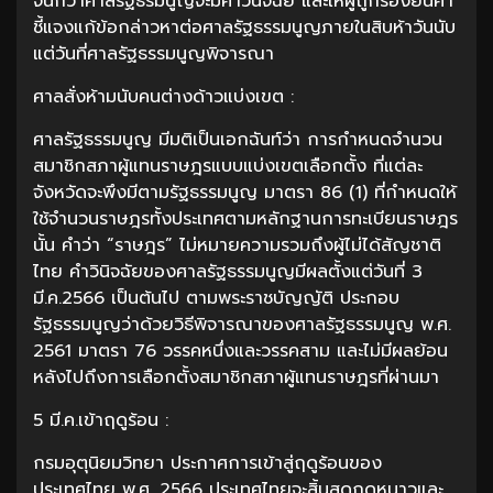
จนกว่าศาลรัฐธรมนูญจะมีคำวินิจฉัย และให้ผู้ถูกร้องยื่นคำ
ชี้แจงแก้ข้อกล่าวหาต่อศาลรัฐธรรมนูญภายในสิบห้าวันนับ
แต่วันที่ศาลรัฐธรรมนูญพิจารณา
ศาลสั่งห้ามนับคนต่างด้าวแบ่งเขต :
ศาลรัฐธรรมนูญ มีมติเป็นเอกฉันท์ว่า การกำหนดจำนวน
สมาชิกสภาผู้แทนราษฎรแบบแบ่งเขตเลือกตั้ง ที่แต่ละ
จังหวัดจะพึงมีตามรัฐธรรมนูญ มาตรา 86 (1) ที่กำหนดให้
ใช้จำนวนราษฎรทั้งประเทศตามหลักฐานการทะเบียนราษฎร
นั้น คำว่า “ราษฎร” ไม่หมายความรวมถึงผู้ไม่ได้สัญชาติ
ไทย คำวินิจฉัยของศาลรัฐธรรมนูญมีผลตั้งแต่วันที่ 3
มี.ค.2566 เป็นต้นไป ตามพระราชบัญญัติ ประกอบ
รัฐธรรมนูญว่าด้วยวิธีพิจารณาของศาลรัฐธรรมนูญ พ.ศ.
2561 มาตรา 76 วรรคหนึ่งและวรรคสาม และไม่มีผลย้อน
หลังไปถึงการเลือกตั้งสมาชิกสภาผู้แทนราษฎรที่ผ่านมา
5 มี.ค.เข้าฤดูร้อน :
กรมอุตุนิยมวิทยา ประกาศการเข้าสู่ฤดูร้อนของ
ประเทศไทย พ.ศ. 2566 ประเทศไทยจะสิ้นสุดฤดูหนาวและ