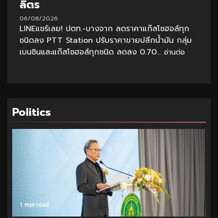
ลิตร
06/08/2026
LINEแชร์เลย! ปตท.-บางจาก ลดราคาแก๊สโซฮอล์ทุก
ชนิดลง PTT Station ปรับราคาขายปลีกน้ำมัน กลุ่ม
เบนซินและแก๊สโซฮอล์ทุกชนิด ลดลง 0.70...
อ่านต่อ
Politics
1 min read