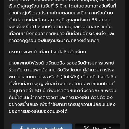
เริ่มเข้าสู่ฤดูร้อน ในวันที่ 5 มี.ค. โดยในตอนกลางวันพื้นที่
ส่วนใหญ่บริเวณประเทศไทยตอนบนจะมีอากาศร้อนโดย
ทั่วไปอย่างต่อเนื่อง อุณหภูมิ สูงสุดตั้งแต่ 35 องศา
เซลเซียสขึ้นไป ส่วนบริเวณยอดภูและยอดดอยรวมทั้ง
เทือกเขายังคงมีอากาศหนาวเย็นต่อไปอีกระยะหนึ่ง และ
คาดว่าฤดูร้อน จะสิ้นสุดประมาณกลางเดือนพ.ค.
กรมการแพทย์ เตือน โรคต้อหินภัยเงียบ
นายแพทย์ไพโรจน์ สุรัตนวนิช รองอธิบดีกรมการแพทย์
ร่วมกับ นายแพทย์อาคม ชัยวีระวัฒนะ ผู้อำนวยการโรง
พยาบาลเมตตาประชารักษ์ (วัดไร่ขิง) เตือนภัยโรคต้อหิน
ที่เสี่ยงต่อการสูญเสียอย่างถาวร โดยเฉพาะในคนไทยที่
อายุมากกว่า 50 ปี ที่พบโรคต้อหินได้ถึงร้อยละ 5 พร้อม
กันนี้ได้แนะนำการตรวจตาและการมองเห็น ด้วยตัวเอง
อย่างสม่ำเสมอ เพื่อทำให้สามารถรับรู้ความเปลี่ยนแปลง
ของการมองเห็นของตนเองได้
Share on Facebook
Post on X