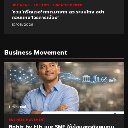
HOT NEWS
POLITICS
UNCATEGORIZED
‘ชวน’กรีดแรง! กกต.มาจาก สว.ระบบโกง อย่า
ตอบแทน‘โจรการเมือง’
10/08/2026
Business Movement
1 min read
BUSINESS MOVEMENT
finbiz by ttb แนะ SME ใช้ข้อมูลธุรกิจคุมเกม